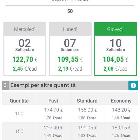
Mercoledì
Lunedì
Giovedì
02
07
10
Settembre
Settembre
Settembre
122,70
109,55
104,05
€
€
€
2,45
€/cad
2,19
€/cad
2,08
€/cad
3
Esempi per altre quantità
info
Quantità
Fast
Standard
Economy
174,70
156,00
148,20
€
€
€
100
1,75
€/cad
1,56
€/cad
1,48
€/cad
222,90
199,05
189,15
€
€
€
150
1,49
€/cad
1,33
€/cad
1,26
€/cad