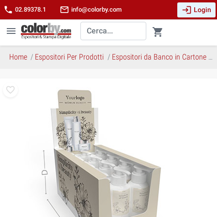
login
phone
mail_outline
Login
02.89378.1
info@colorby.com
menu
shopping_cart
Home
Espositori Per Prodotti
Espositori da Banco in Cartone