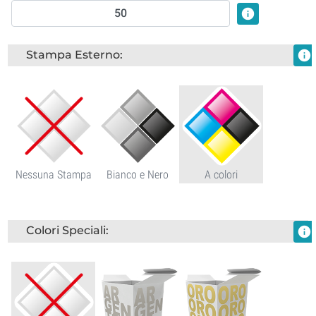
info
Stampa Esterno:
info
Nessuna Stampa
Bianco e Nero
A colori
Colori Speciali:
info