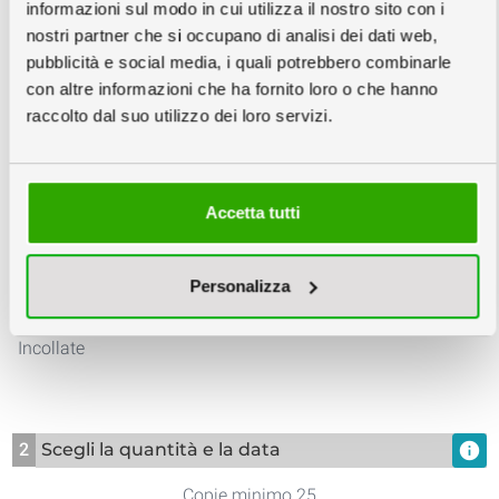
informazioni sul modo in cui utilizza il nostro sito con i
nostri partner che si occupano di analisi dei dati web,
Nessuna Verifica
Verifica File €6
Creazione Grafica
pubblicità e social media, i quali potrebbero combinarle
Semplice
con altre informazioni che ha fornito loro o che hanno
raccolto dal suo utilizzo dei loro servizi.
Accetta tutti
Rendering 3D
Personalizza
Fustellate
Incollate
2
Scegli la quantità e la data
info
Copie minimo 25