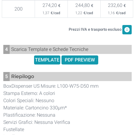
274,20
244,80
232,60
€
€
€
200
1,37
€/cad
1,22
€/cad
1,16
€/cad
info
Prezzi IVA e trasporto escluso
4
Scarica Template e Schede Tecniche
TEMPLATE
PDF PREVIEW
5
Riepilogo
BoxDispenser US Misure: L100-W75-D50 mm
Stampa Esterno: A colori
Colori Speciali: Nessuno
Materiale: Cartoncino 330µm*
Plastificazione: Nessuna
Servizi Grafici: Nessuna Verifica
Fustellate