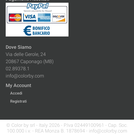
Dove Siamo
Via delle Gerole, 24
20867 Caponago (MB)
02.89378.1
info@colorby.com
My Account
Accedi
Registrati
© Color by srl - Italy 2026 - P.Iva 02449100961 - Cap. Soc.
100.000 i.v. - REA Monza B. 1878694 - info@colorby.com