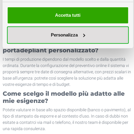
anche per un uso prolungato?
Il cartone teso e il cartone ondulato sono pensati per un utilizzo in
Accetta tutti
interni di media/lunga durata; per un impiego più intensivo o in
contesti più esposti consigliamo i modelli in polipropilene, ,plexyglas o
polistirolo che sono più resistenti nel tempo.
Personalizza
Quanto tempo serve per ricevere un
portadepliant personalizzato?
I tempi di produzione dipendono dal modello scelto e dalla quantità
ordinata. Durante la configurazione del preventivo online il sistema vi
proporrà sempre tre date di consegna alternative, con prezzi scalari in
base all'urgenza: potrete così scegliere la soluzione più adatta alle
vostre esigenze di tempo e di budget.
Come scelgo il modello più adatto alle
mie esigenze?
Potete valutare in base allo spazio disponibile (banco o pavimento), al
tipo di stampato da esporre e al contesto d'uso. In caso di dubbi non
esitate a contatrci via mail o telefono, il nostro team è disponibile per
una rapida consulenza.