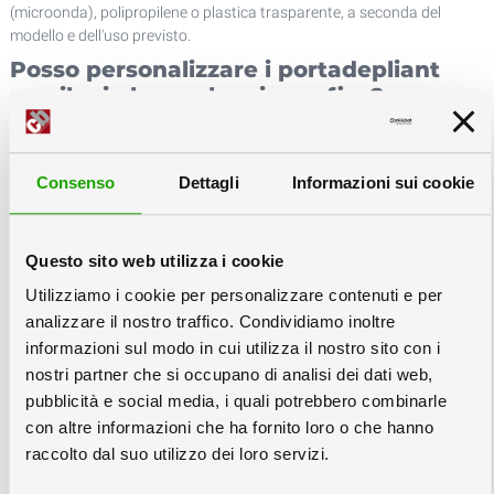
(microonda), polipropilene o plastica trasparente, a seconda del
modello e dell'uso previsto.
Posso personalizzare i portadepliant
con il mio logo o la mia grafica?
Sì, tutti i portadepliant possono essere stampati con la vostra grafica
personalizzata, anche per piccole quantità ed in alcuni casi anche a
partire da una sola copia.
Consenso
Dettagli
Informazioni sui cookie
Qual è il quantitativo minimo d'ordine?
Per molti modelli è possibile ordinare anche un solo pezzo
Questo sito web utilizza i cookie
personalizzato, rendendo questa soluzione adatta sia a piccole
attività che a grandi reti di negozi.
Utilizziamo i cookie per personalizzare contenuti e per
I portadepliant possono contenere più
analizzare il nostro traffico. Condividiamo inoltre
formati di stampati
informazioni sul modo in cui utilizza il nostro sito con i
contemporaneamente?
nostri partner che si occupano di analisi dei dati web,
pubblicità e social media, i quali potrebbero combinarle
Sì, diversi modelli sono disponibili in più misure di tasca, per ospitare
con altre informazioni che ha fornito loro o che hanno
adattarsi ad ospitare depliant, flyer, riviste o cataloghi di formati
raccolto dal suo utilizzo dei loro servizi.
diversi ma non contemporaneamnente.
I portadepliant in cartone sono adatti