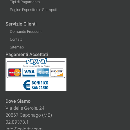
Tipi di Pagamento
Pagine Espositori e Stampati
Servizio Clienti
Domande Frequenti
Contatti
Sitemap
Pagamenti Accettati
Dove Siamo
Via delle Gerole, 24
20867 Caponago (MB)
02.89378.1
info@colorby.com