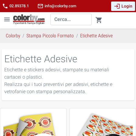
login
phone
mail_outline
Login
02.89378.1
info@colorby.com
menu
shopping_cart
Colorby
Stampa Piccolo Formato
Etichette Adesive
Etichette Adesive
Etichette e stickers adesivi, stampate su materiali
cartacei o plastici.
Realizza qui i tuoi preventivi per adesivi, etichette e
vetrofanie con stampa personalizzata.