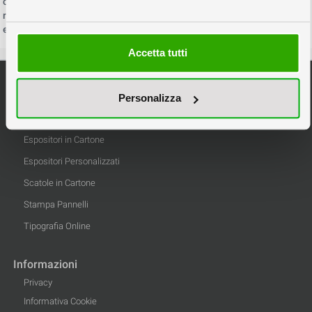
consiste nella scelta del tipo di adesivo che può essere permanente,
removibile, altamente removibile o senza colla (etichette
elettrostatiche o a microventose.)
Accetta tutti
Categorie Principali
Espositori da Banco
Personalizza
Espositori Pubblicitari
Espositori in Cartone
Espositori Personalizzati
Scatole in Cartone
Stampa Pannelli
Tipografia Online
Informazioni
Privacy
Informativa Cookie