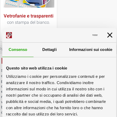
Vetrofanie e trasparenti
con stampa del bianco.
Più Info
Consenso
Dettagli
Informazioni sui cookie
Etichette Adesive
Questo sito web utilizza i cookie
Stampa digitale su etichette adesive, in pvc bianco o trasparente,
carta bianca patinata o lucida. Di facile applicazione, sono indicate
Utilizziamo i cookie per personalizzare contenuti e per
per promozioni, decorazione, label e bollini, bomboniere e
analizzare il nostro traffico. Condividiamo inoltre
chiudipacco, etichette per bottiglie, barattoli e molto altro. Le
informazioni sul modo in cui utilizza il nostro sito con i
etichette possono essere fornite tagliate singole o su plancie,
nostri partner che si occupano di analisi dei dati web,
rettangolari o sagomate. E’ possibile anche stampare etichette e
pubblicità e social media, i quali potrebbero combinarle
vetrofanie su materiali trasparenti con l’aggiunta dell’inchiostro
bianco per lettura dall’interno o dall’esterno (lato adesivo). Una
con altre informazioni che ha fornito loro o che hanno
caratteristica importante nella realizzazione di etichette adesive
raccolto dal suo utilizzo dei loro servizi.