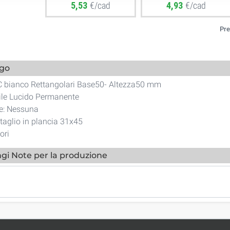
5,53
€/cad
4,93
€/cad
Pre
ogo
C bianco Rettangolari Base50- Altezza50 mm
nile Lucido Permanente
ne: Nessuna
taglio in plancia 31x45
ori
gi Note per la produzione