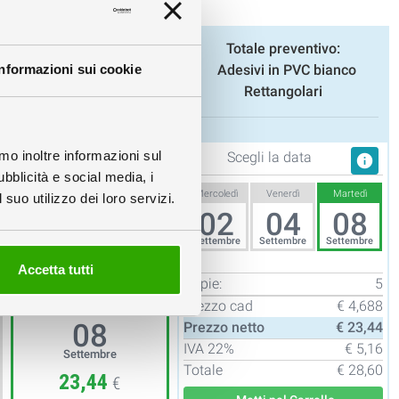
info
Totale preventivo:
info
Adesivi in PVC bianco
Informazioni sui cookie
Rettangolari
info
info
amo inoltre informazioni sul
Scegli la data
info
ubblicità e social media, i
Mercoledì
Venerdì
Martedì
suo utilizzo dei loro servizi.
info
02
04
08
Settembre
Settembre
Settembre
info
Accetta tutti
Copie:
5
Martedì
Prezzo cad
€ 4,688
08
Prezzo netto
€ 23,44
IVA
22%
€ 5,16
Settembre
Totale
€ 28,60
23,44
€