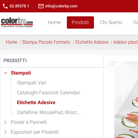
phone
mail_outline
02.89378.1
info@colorby.com
Home
Prodotti
Chi Siamo
Ga
Home
Stampa Piccolo Formato
Etichette Adesive
Adesivi plast
PRODOTTI
Stampati
Stampati Vari
Cataloghi Fascicoli Calendari
Etichette Adesive
Cartelline, MousePad, Blocc...
Poster e Pannelli
Espositori per Prodotti