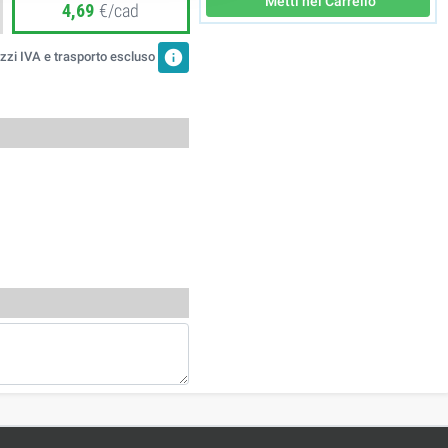
Metti nel Carrello
4,69
€/cad
info
zzi IVA e trasporto escluso