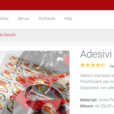
llery
Servizi
Richieste
Help
ici bianchi
Adesivi 
Vo
Adesivi stampati su
Plastificabili per 
Disponibili con ad
Materiali:
Vinile PV
Misure:
da 20x20 