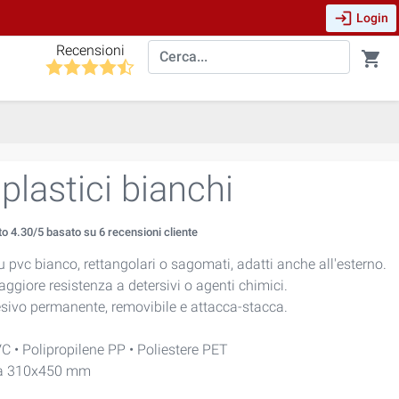
login
Login
Recensioni
shopping_cart
plastici bianchi
to
4.30
/5 basato su
6
recensioni cliente
 pvc bianco, rettangolari o sagomati, adatti anche all'esterno.
maggiore resistenza a detersivi o agenti chimici.
esivo permanente, removibile e attacca-stacca.
C • Polipropilene PP • Poliestere PET
a 310x450 mm