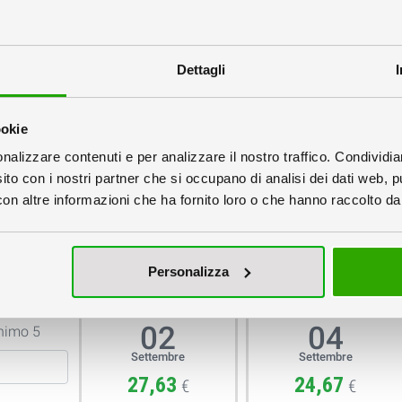
Varianti Grafiche
Materiale:
Dettagli
Plastificazione:
ookie
Taglio:
nalizzare contenuti e per analizzare il nostro traffico. Condividi
sito con i nostri partner che si occupano di analisi dei dati web, p
n altre informazioni che ha fornito loro o che hanno raccolto dal 
Stampa:
la quantità e la data
Personalizza
Mercoledì
Venerdì
02
04
nimo 5
Settembre
Settembre
27,63
24,67
€
€