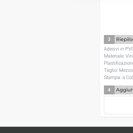
3
Riepil
Adesivi in PV
Materiale: Vi
Plastificazio
Taglio: Mezzo
Stampa: a Col
4
Aggiun