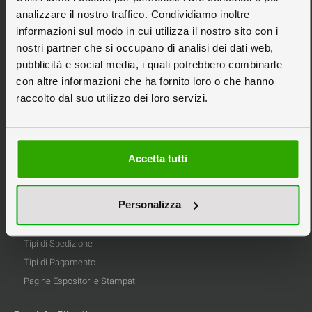
Espositori da Banco
analizzare il nostro traffico. Condividiamo inoltre
Espositori Pubblicitari
informazioni sul modo in cui utilizza il nostro sito con i
Espositori in Cartone
nostri partner che si occupano di analisi dei dati web,
pubblicità e social media, i quali potrebbero combinarle
Espositori Personalizzati
con altre informazioni che ha fornito loro o che hanno
Scatole in Cartone
raccolto dal suo utilizzo dei loro servizi.
Stampa Pannelli
Tipografia Online
Accetta tutti
Informazioni
Privacy
Personalizza
Informativa Cookie
Condizioni di Vendita
Tipi di Spedizione
Tipi di Pagamento
Pagine Espositori e Stampati