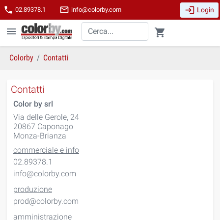
login
phone
mail_outline
Login
02.89378.1
info@colorby.com
menu
shopping_cart
Colorby
Contatti
Contatti
Color by srl
Via delle Gerole, 24
20867 Caponago
Monza-Brianza
commerciale e info
02.89378.1
info@colorby.com
produzione
prod@colorby.com
amministrazione