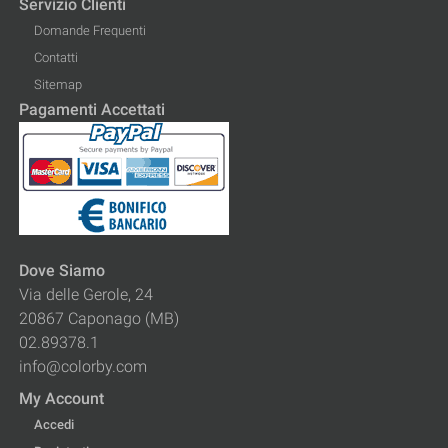
Servizio Clienti
Domande Frequenti
Contatti
Sitemap
Pagamenti Accettati
Dove Siamo
Via delle Gerole, 24
20867 Caponago (MB)
02.89378.1
info@colorby.com
My Account
Accedi