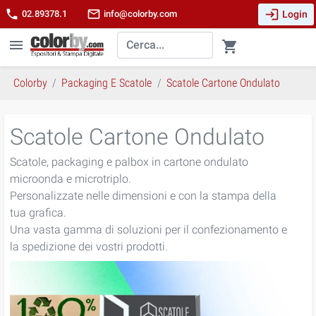
login
phone
mail_outline
Login
02.89378.1
info@colorby.com
menu
shopping_cart
Colorby
Packaging E Scatole
Scatole Cartone Ondulato
Scatole Cartone Ondulato
Scatole, packaging e palbox in cartone ondulato
microonda e microtriplo.
Personalizzate nelle dimensioni e con la stampa della
tua grafica.
Una vasta gamma di soluzioni per il confezionamento e
la spedizione dei vostri prodotti.