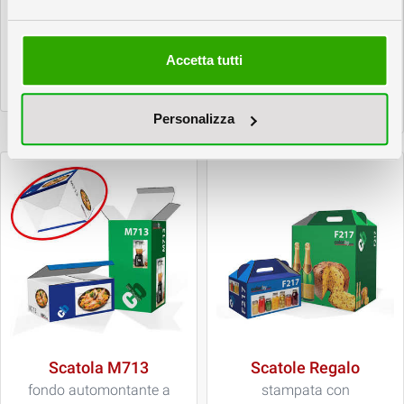
Scatola M323
Scatola M416
con coperchio
chiusura superiore
Accetta tutti
in cartone ondulato
simmetrica
in cartone ondulato
Personalizza
Scatola M713
Scatole Regalo
fondo automontante a
stampata con