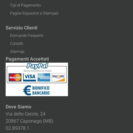
Tipi di Pagamento
Pagine Espositori e Stampati
Servizio Clienti
Domande Frequenti
Contatti
Sitemap
Pagamenti Accettati
Dove Siamo
Via delle Gerole, 24
20867 Caponago (MB)
02.89378.1