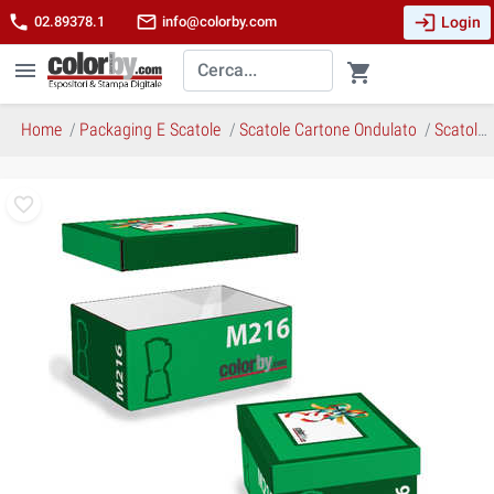
login
phone
mail_outline
Login
02.89378.1
info@colorby.com
menu
shopping_cart
Home
Packaging E Scatole
Scatole Cartone Ondulato
Scatola M216