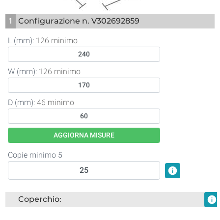
1
Configurazione n. V302692859
L (mm):
126 minimo
W (mm):
126 minimo
D (mm):
46 minimo
AGGIORNA MISURE
Copie minimo 5
info
Coperchio:
info