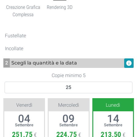
Creazione Grafica
Rendering 3D
Complessa
Fustellate
Incollate
2
Scegli la quantità e la data
info
Copie minimo 5
Venerdì
Mercoledì
Lunedì
04
09
14
Settembre
Settembre
Settembre
251,75
224,75
213,50
€
€
€