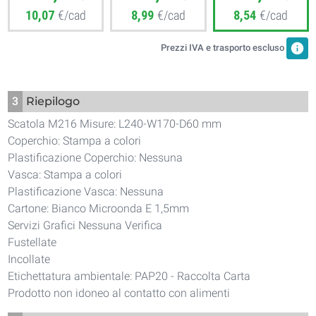
10,07
€/cad
8,99
€/cad
8,54
€/cad
info
Prezzi IVA e trasporto escluso
3
Riepilogo
Scatola M216 Misure: L240-W170-D60 mm
Coperchio: Stampa a colori
Plastificazione Coperchio: Nessuna
Vasca: Stampa a colori
Plastificazione Vasca: Nessuna
Cartone: Bianco Microonda E 1,5mm
Servizi Grafici Nessuna Verifica
Fustellate
Incollate
Etichettatura ambientale: PAP20 - Raccolta Carta
Prodotto non idoneo al contatto con alimenti