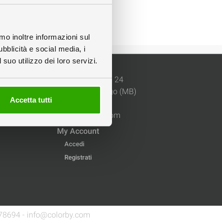
amo inoltre informazioni sul
ubblicità e social media, i
suo utilizzo dei loro servizi.
Dove Siamo
Via delle Gerole, 24
20867 Caponago (MB)
Accetta tutti
02.89378.1
info@colorby.com
My Account
Accedi
Registrati
1878694 - info@colorby.com