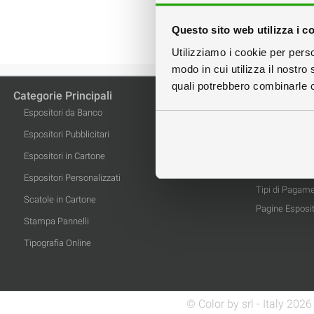
Questo sito web utilizza i c
Utilizziamo i cookie per perso
modo in cui utilizza il nostro 
quali potrebbero combinarle co
Categorie Principali
Informazioni
Espositori da Banco
Privacy
Informativa Co
Espositori Pubblicitari
Condizioni di 
Espositori in Cartone
Tipi di Spedizi
Espositori Personalizzati
Tipi di Pagam
Scatole in Cartone
Pagine Esposit
Stampa Pannelli
Tipografia Online
© Color by srl - Italy 20