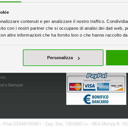
ookie
Prosegui
nalizzare contenuti e per analizzare il nostro traffico. Condividi
sito con i nostri partner che si occupano di analisi dei dati web, p
n altre informazioni che ha fornito loro o che hanno raccolto dal 
Servizio Clienti
Domande Frequenti
okie
Contatti
Personalizza
Vendita
Sitemap
Pagamenti Accettati
one
ento
ori e Stampati
26 - P.Iva 02449100961 - Cap. Soc. 100.000 i.v. - REA Monza B. 