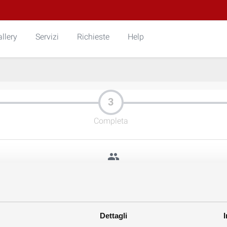
llery
Servizi
Richieste
Help
Completa
people
Reset Password
Inserisci indirizzo email
Dettagli