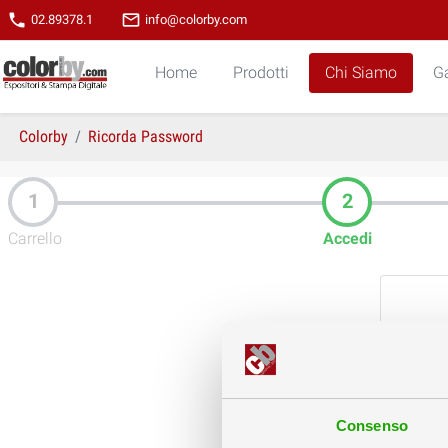
phone
mail_outline
02.89378.1
info@colorby.com
Home
Prodotti
Chi Siamo
Ga
Colorby
Ricorda Password
Carrello
Accedi
Consenso