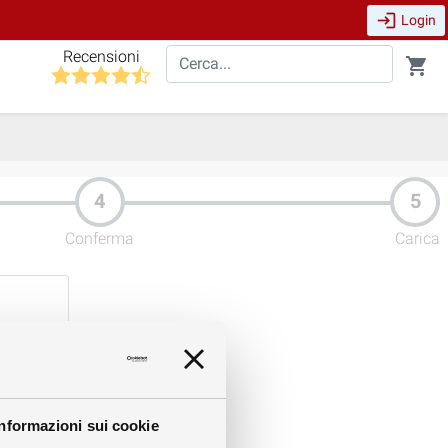
login
Login
Recensioni
shopping_cart
Conferma
Carica
Informazioni sui cookie