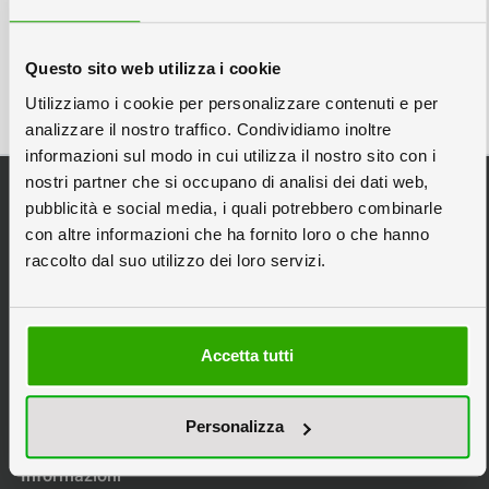
Nel nostro reparto Grande Formato, tecnologia,
esperienza e sostenibilità si fondono per offrire
soluzioni di stampa di altissima qualità destinate ....
Questo sito web utilizza i cookie
[Continua]
Utilizziamo i cookie per personalizzare contenuti e per
analizzare il nostro traffico. Condividiamo inoltre
informazioni sul modo in cui utilizza il nostro sito con i
nostri partner che si occupano di analisi dei dati web,
Categorie Principali
pubblicità e social media, i quali potrebbero combinarle
Espositori da Banco
con altre informazioni che ha fornito loro o che hanno
Espositori Pubblicitari
raccolto dal suo utilizzo dei loro servizi.
Espositori in Cartone
Espositori Personalizzati
Scatole in Cartone
Accetta tutti
Stampa Pannelli
Tipografia Online
Personalizza
Informazioni