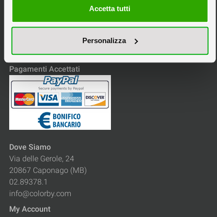
Accetta tutti
Servizio Clienti
Domande Frequenti
Personalizza
Contatti
Sitemap
Pagamenti Accettati
Dove Siamo
Via delle Gerole, 24
20867 Caponago (MB)
02.89378.1
info@colorby.com
My Account