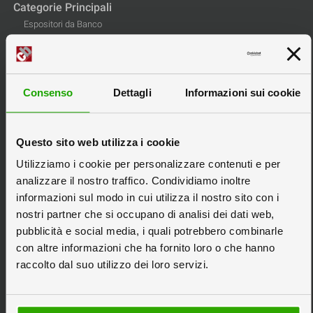
Categorie Principali
Espositori da Banco
Espositori Pubblicitari
Espositori in Cartone
Espositori Personalizzati
Consenso
Dettagli
Informazioni sui cookie
Scatole in Cartone
Stampa Pannelli
Questo sito web utilizza i cookie
Tipografia Online
Utilizziamo i cookie per personalizzare contenuti e per
analizzare il nostro traffico. Condividiamo inoltre
Informazioni
informazioni sul modo in cui utilizza il nostro sito con i
Privacy
nostri partner che si occupano di analisi dei dati web,
Informativa Cookie
pubblicità e social media, i quali potrebbero combinarle
con altre informazioni che ha fornito loro o che hanno
Condizioni di Vendita
raccolto dal suo utilizzo dei loro servizi.
Tipi di Spedizione
Tipi di Pagamento
Pagine Espositori e Stampati