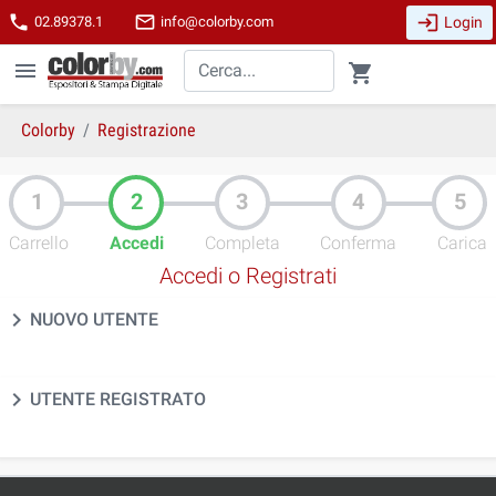
login
phone
mail_outline
Login
02.89378.1
info@colorby.com
menu
shopping_cart
Colorby
Registrazione
Carrello
Accedi
Completa
Conferma
Carica
Accedi o Registrati
chevron_right
NUOVO UTENTE
chevron_right
UTENTE REGISTRATO