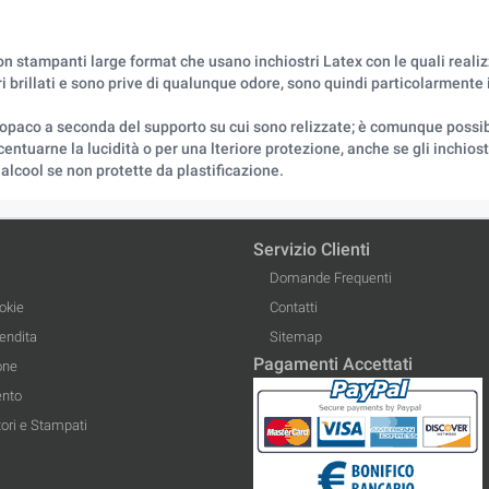
 stampanti large format che usano inchiostri Latex con le quali realizza 
brillati e sono prive di qualunque odore, sono quindi particolarmente in
paco a seconda del supporto su cui sono relizzate; è comunque possibile
entuarne la lucidità o per una lteriore protezione, anche se gli inchiost
alcool se non protette da plastificazione.
Servizio Clienti
Domande Frequenti
okie
Contatti
Vendita
Sitemap
Pagamenti Accettati
one
ento
ori e Stampati