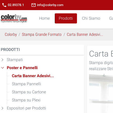
phone
mail_outline
02.89378.1
info@colorby.com
Home
Prodotti
Chi Siamo
Ga
Colorby
Stampa Grande Formato
Carta Banner Adesivi...
PRODOTTI
Carta 
Stampati
Stampa digital
Poster e Pannelli
realizzare Str
Carta Banner Adesivi...
Stampa Pannelli
Stampa su Cartone
Stampa su Plexi
Espositori per Prodotti