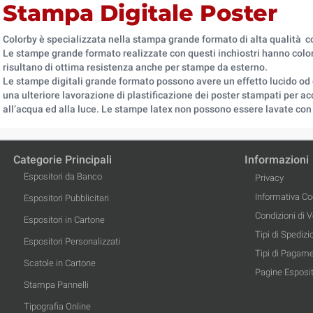
Stampa Digitale Poster
Colorby è specializzata nella stampa grande formato di alta qualità con
Le stampe grande formato realizzate con questi inchiostri hanno colori 
risultano di ottima resistenza anche per stampe da esterno.
Le stampe digitali grande formato possono avere un effetto lucido od o
una ulteriore lavorazione di plastificazione dei poster stampati per acc
all’acqua ed alla luce. Le stampe latex non possono essere lavate con 
Categorie Principali
Informazioni
Espositori da Banco
Privacy
Informativa Co
Espositori Pubblicitari
Condizioni di 
Espositori in Cartone
Tipi di Spedizi
Espositori Personalizzati
Tipi di Pagam
Scatole in Cartone
Pagine Esposit
Stampa Pannelli
Tipografia Online