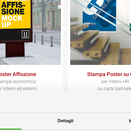
oster Affissione
Stampa Poster su 
tampa economica
per interni HR
r interni ed esterni
su carte patinat
Dettagli