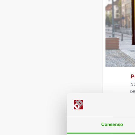
P
s
pe
Consenso