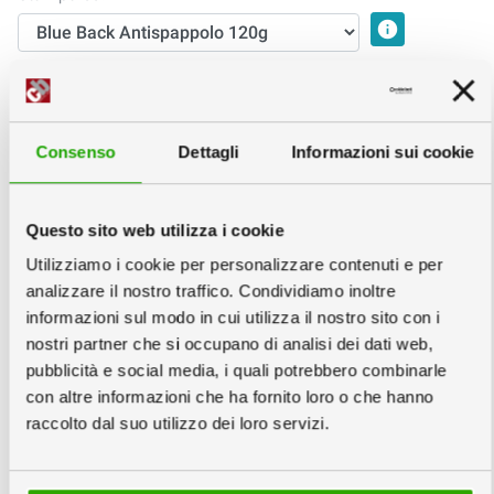
info
2
Scegli la quantità e la data
info
Copie
Consenso
Dettagli
Informazioni sui cookie
Questo sito web utilizza i cookie
Mercoledì
Venerdì
Martedì
Utilizziamo i cookie per personalizzare contenuti e per
02
04
08
analizzare il nostro traffico. Condividiamo inoltre
Settembre
Settembre
Settembre
informazioni sul modo in cui utilizza il nostro sito con i
216,00
188,00
179,00
nostri partner che si occupano di analisi dei dati web,
€
€
€
pubblicità e social media, i quali potrebbero combinarle
2,16
€/cad
1,88
€/cad
1,79
€/cad
con altre informazioni che ha fornito loro o che hanno
raccolto dal suo utilizzo dei loro servizi.
info
Prezzi IVA e trasporto escluso
3
Scarica Template e Schede Tecniche