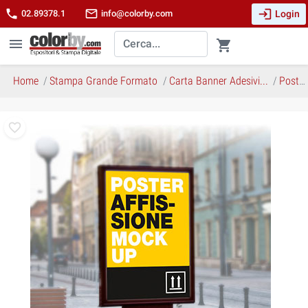
login
phone
mail_outline
Login
02.89378.1
info@colorby.com
menu
shopping_cart
Home
Stampa Grande Formato
Carta Banner Adesivi...
Poster Affissione