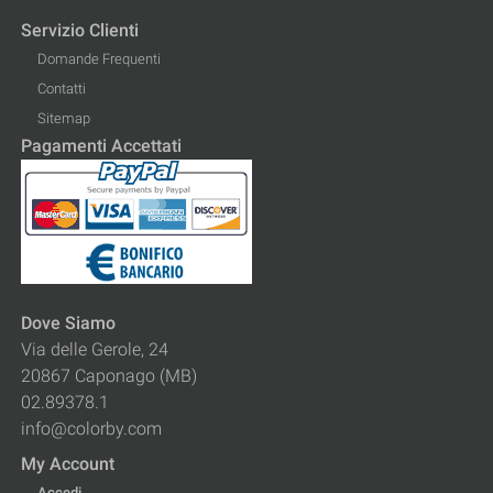
Servizio Clienti
Domande Frequenti
Contatti
Sitemap
Pagamenti Accettati
Dove Siamo
Via delle Gerole, 24
20867 Caponago (MB)
02.89378.1
info@colorby.com
My Account
Accedi