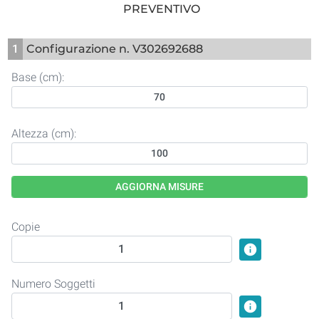
PREVENTIVO
1
Configurazione n. V302692688
Base (cm):
Altezza (cm):
AGGIORNA MISURE
Copie
info
Numero Soggetti
info