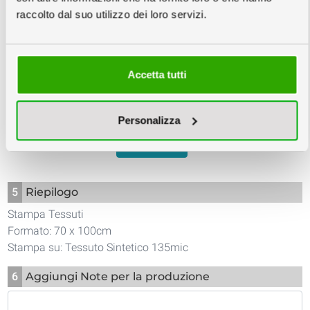
Settembre
Settembre
Settembre
raccolto dal suo utilizzo dei loro servizi.
27,10
24,20
23,00
€
€
€
27,10
€/cad
24,20
€/cad
23,00
€/cad
Accetta tutti
info
Prezzi IVA e trasporto escluso
4
Scarica Template e Schede Tecniche
Personalizza
TEMPLATE
5
Riepilogo
Stampa Tessuti
Formato: 70 x 100cm
Stampa su: Tessuto Sintetico 135mic
6
Aggiungi Note per la produzione