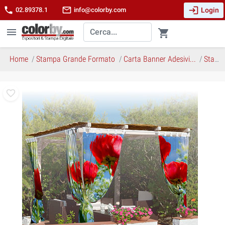
login
phone
mail_outline
Login
02.89378.1
info@colorby.com
menu
shopping_cart
Home
Stampa Grande Formato
Carta Banner Adesivi...
Stampa Tessuti