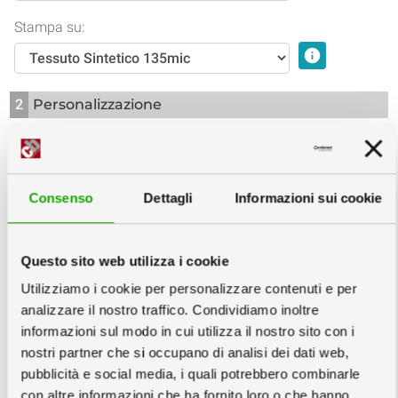
Stampa su:
info
2
Personalizzazione
Finiture:
Consenso
Dettagli
Informazioni sui cookie
3
Scegli la quantità e la data
info
Copie
Questo sito web utilizza i cookie
Utilizziamo i cookie per personalizzare contenuti e per
analizzare il nostro traffico. Condividiamo inoltre
informazioni sul modo in cui utilizza il nostro sito con i
Mercoledì
Mercoledì
Venerdì
nostri partner che si occupano di analisi dei dati web,
02
02
04
pubblicità e social media, i quali potrebbero combinarle
con altre informazioni che ha fornito loro o che hanno