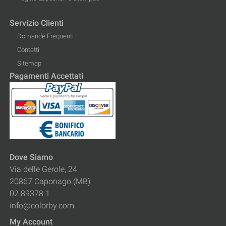
Servizio Clienti
Domande Frequenti
Contatti
Sitemap
Pagamenti Accettati
Dove Siamo
Via delle Gerole, 24
20867 Caponago (MB)
02.89378.1
info@colorby.com
My Account