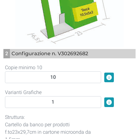
2
Configurazione n. V302692682
Copie minimo 10
info
Varianti Grafiche
info
Struttura:
Cartello da banco per prodotti
f.to23x29,7cm in cartone microonda da