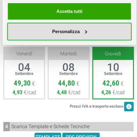
Accetta tutti
3
Scegli la quantità e la data
info
Copie minimo 10
Personalizza
Venerdì
Martedì
Giovedì
04
08
10
Settembre
Settembre
Settembre
49,30
44,80
42,60
€
€
€
4,93
€/cad
4,48
€/cad
4,26
€/cad
info
Prezzi IVA e trasporto escluso
4
Scarica Template e Schede Tecniche