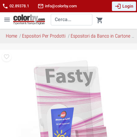
login
phone
mail_outline
Login
02.89378.1
info@colorby.com
menu
shopping_cart
Home
Espositori Per Prodotti
Espositori da Banco in Cartone