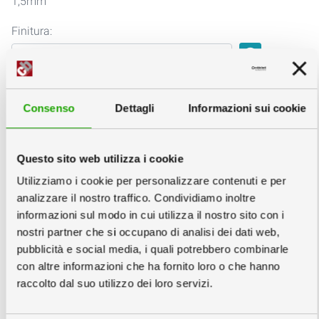
1,5mm
Finitura:
info
Tasca:
Consenso
Dettagli
Informazioni sui cookie
info
Imballo:
info
Questo sito web utilizza i cookie
Utilizziamo i cookie per personalizzare contenuti e per
analizzare il nostro traffico. Condividiamo inoltre
informazioni sul modo in cui utilizza il nostro sito con i
nostri partner che si occupano di analisi dei dati web,
pubblicità e social media, i quali potrebbero combinarle
con altre informazioni che ha fornito loro o che hanno
Inscatolati
Unico
raccolto dal suo utilizzo dei loro servizi.
singolarmente