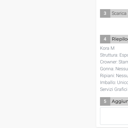
3
Scarica
4
Riepil
Kora M
Struttura: Esp
Crowner: Stam
Gonna: Ness
Ripiani: Nes
Imballo: Unic
Servizi Grafic
5
Aggiun