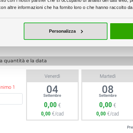
sito con i nostri partner che si occupano di analisi dei dati web, p
n altre informazioni che ha fornito loro o che hanno raccolto dal 
Personalizza
Verifica
Verifica File €6
Impostazione Grafica
la quantità e la data
Venerdì
Martedì
04
08
minimo 1
Settembre
Settembre
0,00
0,00
€
€
0,00
€/cad
0,00
€/cad
Pre