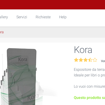
llery
Servizi
Richieste
Help
ora
Kora
Vo
Espositore da terr
Ideale per libri o p
Lo vuoi con misur
Questo prodotto sa