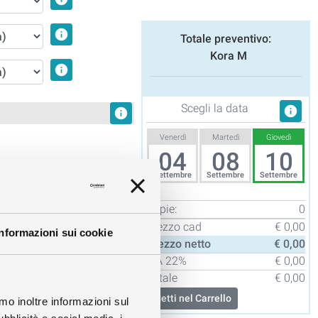
info
Totale preventivo:
Kora M
info
Scegli la data
info
info
Venerdì
Martedì
Giovedì
04
08
10
Settembre
Settembre
Settembre
Copie:
0
Prezzo cad
€ 0,00
Informazioni sui cookie
Prezzo netto
€ 0,00
IVA
22%
€ 0,00
Totale
€ 0,00
info
Metti nel Carrello
amo inoltre informazioni sul