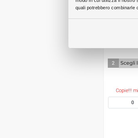
modo in cui utilizza il nostro 
quali potrebbero combinarle co
Nessuna 
2
Scegli 
Copie!!! 