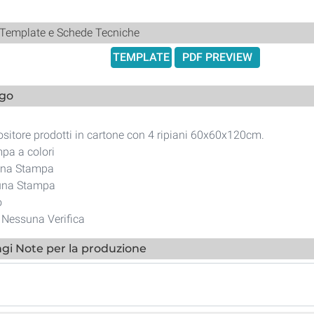
 Template e Schede Tecniche
TEMPLATE
PDF PREVIEW
ogo
ositore prodotti in cartone con 4 ripiani 60x60x120cm.
pa a colori
una Stampa
suna Stampa
o
i Nessuna Verifica
gi Note per la produzione