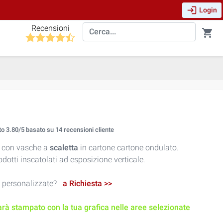
login
Login
Recensioni
shopping_cart
to
3.80
/5 basato su
14
recensioni cliente
a con vasche a
scaletta
in cartone cartone ondulato.
rodotti inscatolati ad esposizione verticale.
e personalizzate?
a Richiesta >>
rà stampato con la tua grafica nelle aree selezionate