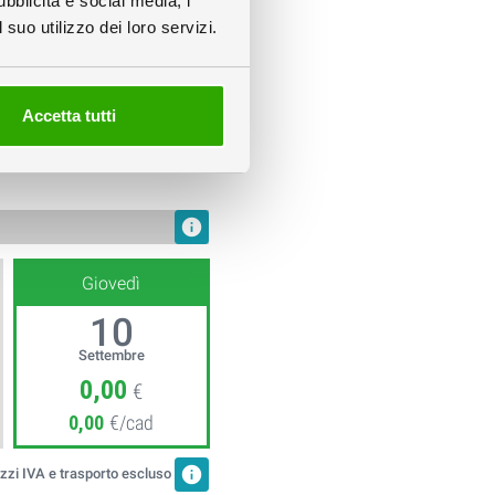
ubblicità e social media, i
suo utilizzo dei loro servizi.
Accetta tutti
Rendering 3D
info
Giovedì
10
Settembre
0,00
€
0,00
€/cad
info
zzi IVA e trasporto escluso