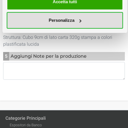
Accetta tutti
TEMPLATE
PDF PREVIEW
Personalizza
4
Riepilogo
Cubi Cartoncino 9
Struttura: Cubo 9cm di lato carta 320g stampa a colori
plastificata lucida
5
Aggiungi Note per la produzione
Categorie Principali
Espositori da Banco