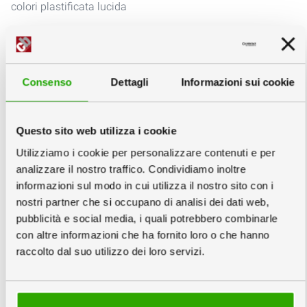
colori plastificata lucida
2
Scegli la quantità e la data
info
Copie minimo 10
Consenso
Dettagli
Informazioni sui cookie
Questo sito web utilizza i cookie
Mercoledì
Giovedì
Lunedì
Utilizziamo i cookie per personalizzare contenuti e per
02
03
07
analizzare il nostro traffico. Condividiamo inoltre
Settembre
Settembre
Settembre
informazioni sul modo in cui utilizza il nostro sito con i
79,75
68,25
64,75
€
€
€
nostri partner che si occupano di analisi dei dati web,
pubblicità e social media, i quali potrebbero combinarle
3,19
€/cad
2,73
€/cad
2,59
€/cad
con altre informazioni che ha fornito loro o che hanno
info
raccolto dal suo utilizzo dei loro servizi.
Prezzi IVA e trasporto escluso
3
Scarica Template e Schede Tecniche