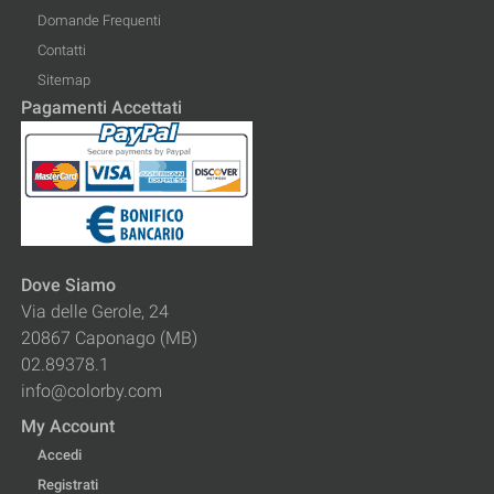
Domande Frequenti
Contatti
Sitemap
Pagamenti Accettati
Dove Siamo
Via delle Gerole, 24
20867 Caponago (MB)
02.89378.1
info@colorby.com
My Account
Accedi
Registrati