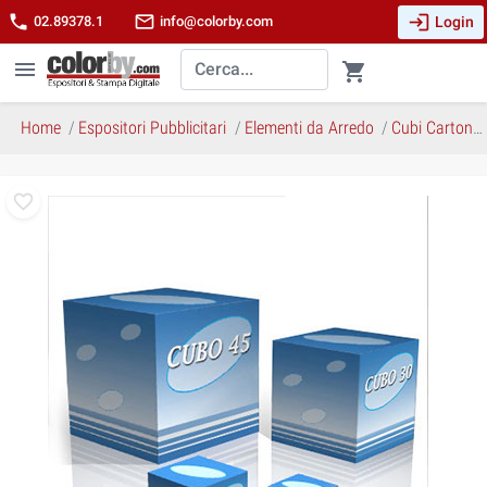
login
phone
mail_outline
Login
02.89378.1
info@colorby.com
menu
shopping_cart
Home
Espositori Pubblicitari
Elementi da Arredo
Cubi Cartoncino