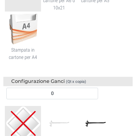
cartone per A6 o
cartone per A5
10x21
Stampata in
cartone per A4
Configurazione Ganci
(Qt x copia)