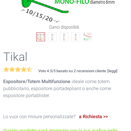
Tikal
Voto
4.5
/5 basato su
2
recensioni cliente
[leggi]
Espositore/Totem Multifunzione
ideale come totem
pubblicitario, espositore portadepliant o anche come
espositore portablister.
Lo vuoi con misure personalizzate?
a Richiesta >>
Questo prodotto sarà stampato con la tua grafica nelle