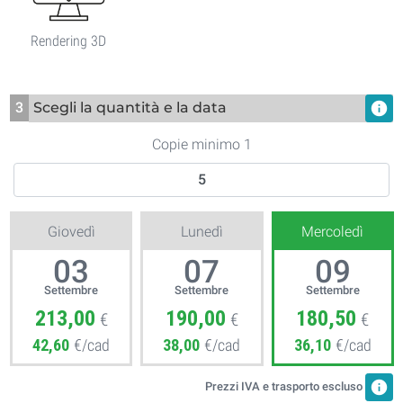
Rendering 3D
3
Scegli la quantità e la data
info
Copie minimo 1
Giovedì
Lunedì
Mercoledì
03
07
09
Settembre
Settembre
Settembre
213,00
190,00
180,50
€
€
€
42,60
€/cad
38,00
€/cad
36,10
€/cad
info
Prezzi IVA e trasporto escluso