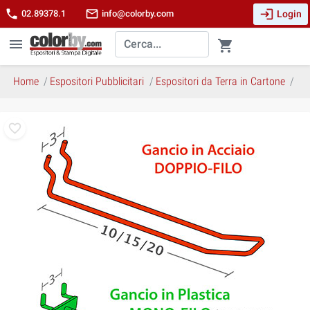
login
phone
mail_outline
Login
02.89378.1
info@colorby.com
menu
shopping_cart
Home
Espositori Pubblicitari
Espositori da Terra in Cartone
Tik