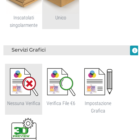
Inscatolati
Unico
singolarmente
Servizi Grafici
info
Nessuna Verifica
Verifica File €6
Impostazione
Grafica