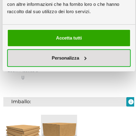
con altre informazioni che ha fornito loro o che hanno
raccolto dal suo utilizzo dei loro servizi.
20cm Plastica
20cm Plastica
20cm in Acciaio
Bianco
Nero
Accetta tutti
Personalizza
20cm Plastica a
U
Imballo:
info