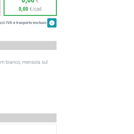
0,00
€
0,00
€/cad
info
zzi IVA e trasporto escluso
mm bianco, mensola sul