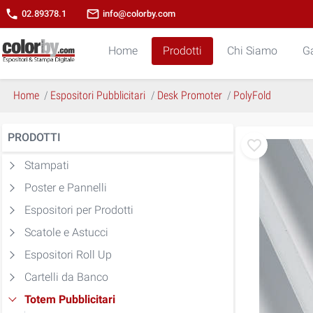
phone
mail_outline
02.89378.1
info@colorby.com
Home
Prodotti
Chi Siamo
Ga
Home
Espositori Pubblicitari
Desk Promoter
PolyFold
PRODOTTI
Stampati
Poster e Pannelli
Espositori per Prodotti
Scatole e Astucci
Espositori Roll Up
Cartelli da Banco
Totem Pubblicitari