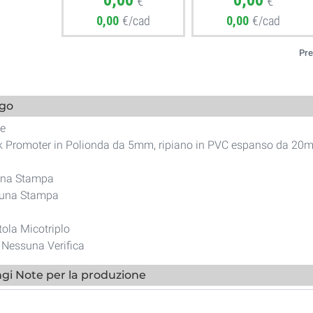
0,00
0,00
€
€
0,00
€/cad
0,00
€/cad
Pre
ogo
e
sk Promoter in Polionda da 5mm, ripiano in PVC espanso da 20
una Stampa
suna Stampa
tola Micotriplo
i Nessuna Verifica
gi Note per la produzione