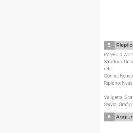
5
Riepil
PolyFold Whit
Struttura: De
retro
Gonna: Ness
Ripiano: Nes
Valigetta: Sca
Servizi Grafic
6
Aggiun