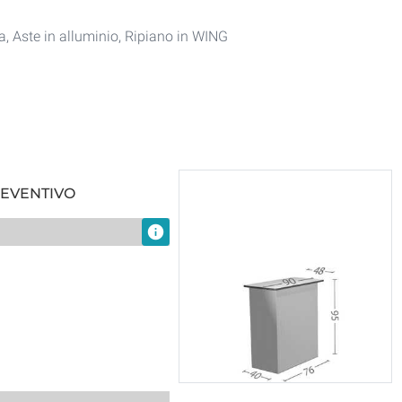
, Aste in alluminio, Ripiano in WING
REVENTIVO
info