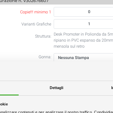
urazione n. V302676607
Copie!!! minimo 1
Varianti Grafiche
Desk Promoter in Polionda da 5
Struttura:
ripiano in PVC espanso da 20mm
mensola sul retro
Gonna:
Ripiano:
Valigetta:
Dettagli
 Grafici
ookie
nalizzare contenuti e per analizzare il nostro traffico. Condividi