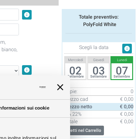
info
Totale preventivo:
PolyFold White
mm,
Scegli la data
info
 bianco,
Mercoledì
Giovedì
Lunedì
02
03
07
info
Settembre
Settembre
Settembre
info
Copie:
0
Prezzo cad
€ 0,00
info
Prezzo netto
€ 0,00
Informazioni sui cookie
IVA
22%
€ 0,00
Totale
€ 0,00
info
Metti nel Carrello
amo inoltre informazioni sul