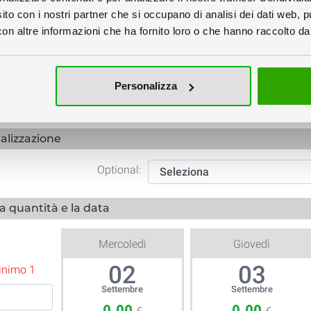
sito con i nostri partner che si occupano di analisi dei dati web, p
n altre informazioni che ha fornito loro o che hanno raccolto dal 
Personalizza
Verifica
Verifica File €6
Creazione Grafica
alizzazione
Optional:
la quantità e la data
Mercoledì
Giovedì
02
03
minimo 1
Settembre
Settembre