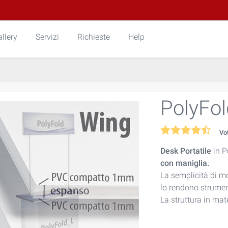
llery
Servizi
Richieste
Help
PolyFol
Vo
Desk Portatile
in P
con maniglia.
La semplicità di m
lo rendono strument
La struttura in mat