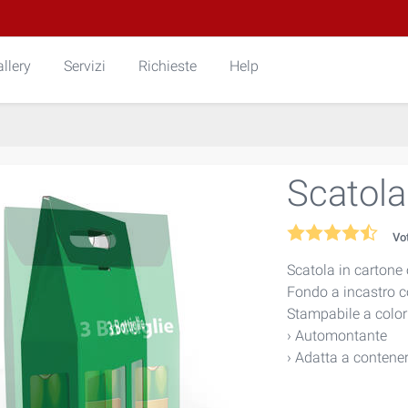
llery
Servizi
Richieste
Help
Scatola
Vo
Scatola in cartone 
Fondo a incastro c
Stampabile a colori
› Automontante
› Adatta a conten