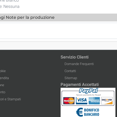
one Bianco
ne: Nessuna
gi Note per la produzione
Servizio Clienti
Domande Frequenti
okie
Contatti
Vendita
Sitemap
Pagamenti Accettati
one
ento
ori e Stampati