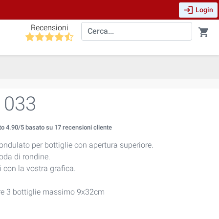
login
Login
Recensioni
shopping_cart
 033
to
4.90
/5 basato su
17
recensioni cliente
ondulato per bottiglie con apertura superiore.
oda di rondine.
 con la vostra grafica.
ere 3 bottiglie massimo 9x32cm