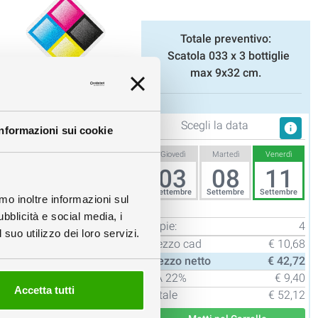
Totale preventivo:
Scatola 033 x 3 bottiglie
max 9x32 cm.
Stampa Opaca
Scegli la data
info
Informazioni sui cookie
Giovedì
Martedì
Venerdì
03
08
11
Settembre
Settembre
Settembre
amo inoltre informazioni sul
ubblicità e social media, i
Copie:
4
suo utilizzo dei loro servizi.
Prezzo cad
€ 10,68
Prezzo netto
€ 42,72
IVA
22%
€ 9,40
Accetta tutti
Totale
€ 52,12
info