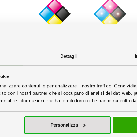
 Stampa
Stampa a colori
Stampa Lucida
Dettagli
icazione:
ookie
nalizzare contenuti e per analizzare il nostro traffico. Condividi
sito con i nostri partner che si occupano di analisi dei dati web, p
n altre informazioni che ha fornito loro o che hanno raccolto dal 
suna
Lucida
Opaca
Personalizza
la quantità e la data