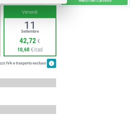
Metti nel Carrello
Venerdì
11
Settembre
42,72
€
10,68
€/cad
info
zzi IVA e trasporto escluso