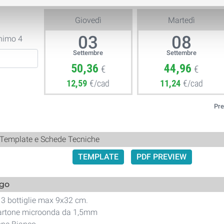
Giovedì
Martedì
03
08
nimo 4
Settembre
Settembre
50,36
44,96
€
€
12,59
€/cad
11,24
€/cad
Pre
 Template e Schede Tecniche
TEMPLATE
PDF PREVIEW
ogo
 3 bottiglie max 9x32 cm.
 cartone microonda da 1,5mm