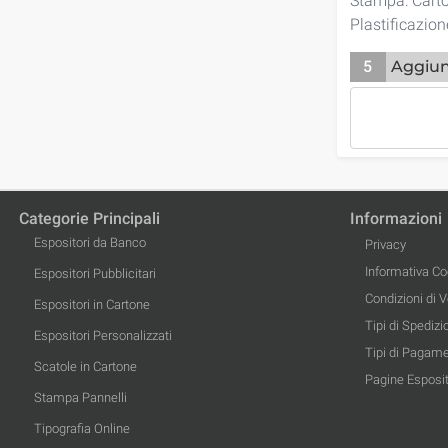
Stampa: Cart
Plastificazio
5
Aggiun
Categorie Principali
Informazioni
Espositori da Banco
Privacy
Informativa Co
Espositori Pubblicitari
Condizioni di 
Espositori in Cartone
Tipi di Spedizi
Espositori Personalizzati
Tipi di Pagam
Scatole in Cartone
Pagine Esposit
Stampa Pannelli
Tipografia Online