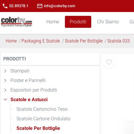
phone
mail_outline
02.89378.1
info@colorby.com
Home
Prodotti
Chi Siamo
Ga
Home
Packaging E Scatole
Scatole Per Bottiglie
Scatola 033
PRODOTTI
Stampati
Poster e Pannelli
Espositori per Prodotti
Scatole e Astucci
Scatole Cartoncino Teso
Scatole Cartone Ondulato
Scatole Per Bottiglie