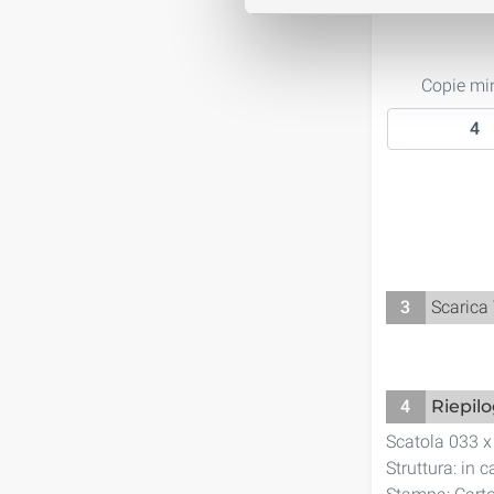
Copie mi
3
Scarica
4
Riepil
Scatola 033 x
Struttura: in