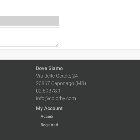
Dove Siamo
Via delle Gerole, 24
20867 Caponago (MB)
02.89378.1
info@colorby.com
My Account
Accedi
Registrati