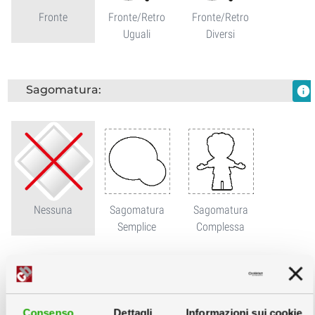
Fronte
Fronte/Retro
Fronte/Retro
Uguali
Diversi
Sagomatura:
info
Nessuna
Sagomatura
Sagomatura
Semplice
Complessa
Piede di sostegno:
info
Consenso
Dettagli
Informazioni sui cookie