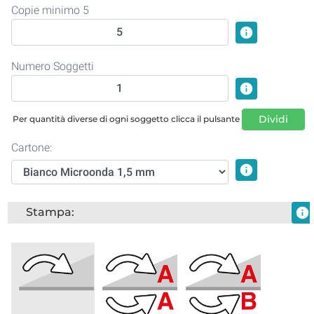
Copie minimo 5
info
Numero Soggetti
info
Dividi
Per quantità diverse di ogni soggetto clicca il pulsante
Cartone:
info
Stampa:
info