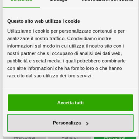
File:
info
Questo sito web utilizza i cookie
Utilizziamo i cookie per personalizzare contenuti e per
analizzare il nostro traffico. Condividiamo inoltre
informazioni sul modo in cui utilizza il nostro sito con i
nostri partner che si occupano di analisi dei dati web,
pubblicità e social media, i quali potrebbero combinarle
Nessuna Verifica
Verifica File €6
Adattamento File
con altre informazioni che ha fornito loro o che hanno
€ 12
raccolto dal suo utilizzo dei loro servizi.
2
Scegli la quantità e la data
info
Accetta tutti
Copie minimo 5
Personalizza
Mercoledì
Venerdì
Mercoledì