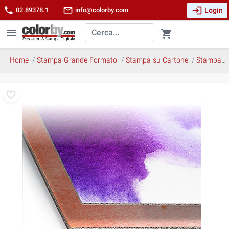
login
phone
mail_outline
Login
02.89378.1
info@colorby.com
menu
shopping_cart
Home
Stampa Grande Formato
Stampa su Cartone
Stampa Cartone Ondulato