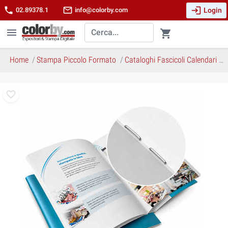
login
phone
mail_outline
Login
02.89378.1
info@colorby.com
menu
shopping_cart
Home
Stampa Piccolo Formato
Cataloghi Fascicoli Calendari
F