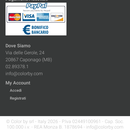
Dove Siamo
Via delle Gerole, 24
20867 Caponago (MB)
02.89378.1
info@colorby.com
My Account
Accedi
Registrati
© Color by srl - Italy 2026 - P.Iva 02449100961 - Cap. Soc.
100.000 i.v. - REA Monza B. 1878694 - info@colorby.com