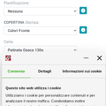
Plastificazione:
info
COPERTINA
Stampa:
info
Carta:
Plastificazione:
info
Consenso
Dettagli
Informazioni sui cookie
Rilegatura:
info
Questo sito web utilizza i cookie
Utilizziamo i cookie per personalizzare contenuti e per
2
Scegli la quantità e la data
info
analizzare il nostro traffico. Condividiamo inoltre