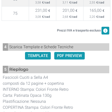
3,58
€/cad
3,11
€/cad
2,55
€/cad
231,00
201,00
165,00
€
€
€
75
3,08
€/cad
2,68
€/cad
2,20
€/cad
info
Prezzi IVA e trasporto escluso
4
Scarica Template e Schede Tecniche
TEMPLATE
PDF PREVIEW
5
Riepilogo
Fascicoli Cuciti a Sella A4
composti da 12 pagine + copertina
INTERNO Stampa: Colori Fronte Retro
Carta: Patinata Opaca 130g
Plastificazione: Nessuna
COPERTINA Stampa: Colori Fronte Retro