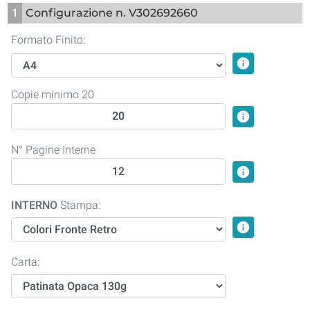
1
Configurazione n. V302692660
Formato Finito:
info
Copie minimo 20
info
N° Pagine Interne
info
INTERNO
Stampa:
info
Carta: