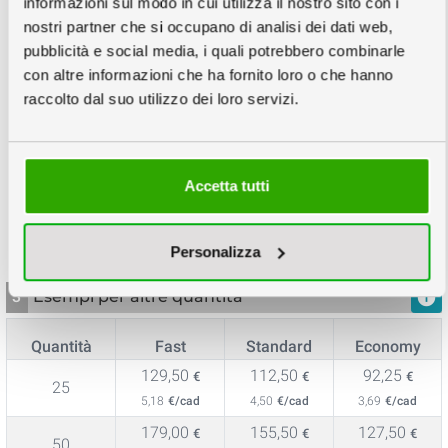
informazioni sul modo in cui utilizza il nostro sito con i
Copie minimo 20
nostri partner che si occupano di analisi dei dati web,
pubblicità e social media, i quali potrebbero combinarle
con altre informazioni che ha fornito loro o che hanno
raccolto dal suo utilizzo dei loro servizi.
Giovedì
Lunedì
Venerdì
03
07
11
Settembre
Settembre
Settembre
Accetta tutti
118,20
102,80
84,20
€
€
€
5,91
€/cad
5,14
€/cad
4,21
€/cad
Personalizza
3
Esempi per altre quantità
info
Quantità
Fast
Standard
Economy
129,50
112,50
92,25
€
€
€
25
5,18
€/cad
4,50
€/cad
3,69
€/cad
179,00
155,50
127,50
€
€
€
50