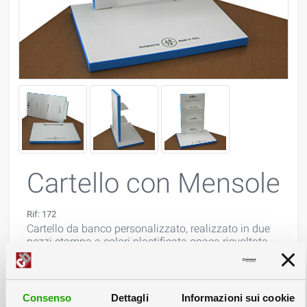
Cartello con Mensole
Rif: 172
Cartello da banco personalizzato, realizzato in due
pezzi stampa a colori plastificata opaca risvoltata.
Crowner con mensole espositive premomtate e
richiudibili per ridurre il trasporto.
Consenso
Dettagli
Informazioni sui cookie