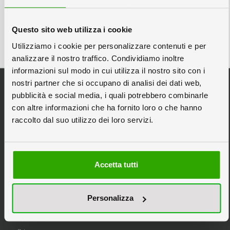
Questo sito web utilizza i cookie
Utilizziamo i cookie per personalizzare contenuti e per
analizzare il nostro traffico. Condividiamo inoltre
informazioni sul modo in cui utilizza il nostro sito con i
Categorie Principali
nostri partner che si occupano di analisi dei dati web,
pubblicità e social media, i quali potrebbero combinarle
Espositori da Banco
con altre informazioni che ha fornito loro o che hanno
Espositori Pubblicitari
raccolto dal suo utilizzo dei loro servizi.
Espositori in Cartone
Espositori Personalizzati
Scatole in Cartone
Accetta tutti
Stampa Pannelli
Tipografia Online
Personalizza
Informazioni