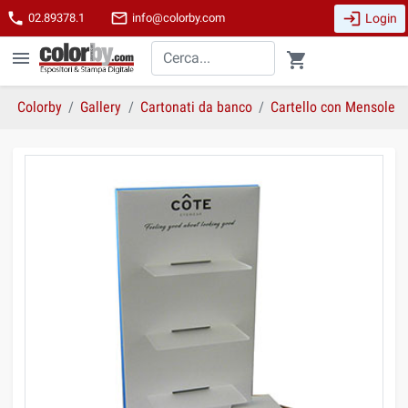
login
phone
mail_outline
Login
02.89378.1
info@colorby.com
menu
shopping_cart
Colorby
Gallery
Cartonati da banco
Cartello con Mensole