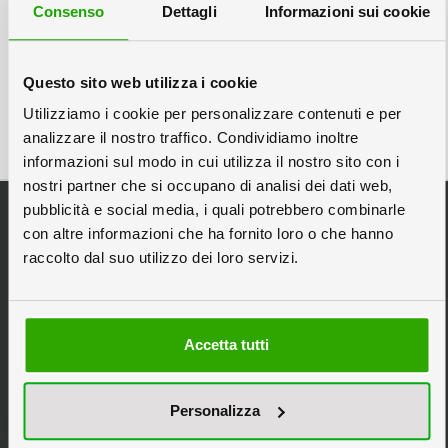
Consenso
Dettagli
Informazioni sui cookie
Questo sito web utilizza i cookie
Utilizziamo i cookie per personalizzare contenuti e per
analizzare il nostro traffico. Condividiamo inoltre
informazioni sul modo in cui utilizza il nostro sito con i
nostri partner che si occupano di analisi dei dati web,
Categorie Principali
pubblicità e social media, i quali potrebbero combinarle
Espositori da Banco
con altre informazioni che ha fornito loro o che hanno
raccolto dal suo utilizzo dei loro servizi.
Espositori Pubblicitari
Espositori in Cartone
Espositori Personalizzati
Accetta tutti
Scatole in Cartone
Stampa Pannelli
Personalizza
Tipografia Online