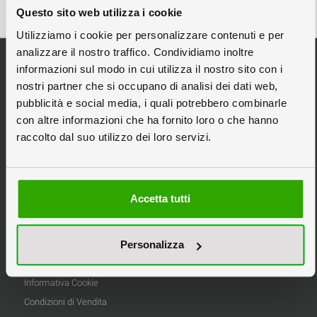
Questo sito web utilizza i cookie
Utilizziamo i cookie per personalizzare contenuti e per
analizzare il nostro traffico. Condividiamo inoltre
Categorie Principali
informazioni sul modo in cui utilizza il nostro sito con i
Espositori da Banco
nostri partner che si occupano di analisi dei dati web,
Espositori Pubblicitari
pubblicità e social media, i quali potrebbero combinarle
Espositori in Cartone
con altre informazioni che ha fornito loro o che hanno
raccolto dal suo utilizzo dei loro servizi.
Espositori Personalizzati
Scatole in Cartone
Stampa Pannelli
Accetta tutti
Tipografia Online
Informazioni
Personalizza
Privacy
Informativa Cookie
Condizioni di Vendita