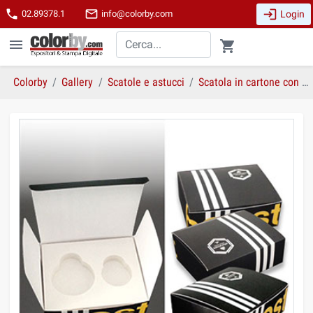
login
phone
mail_outline
Login
02.89378.1
info@colorby.com
menu
shopping_cart
Colorby
Gallery
Scatole e astucci
Scatola in cartone con inserto