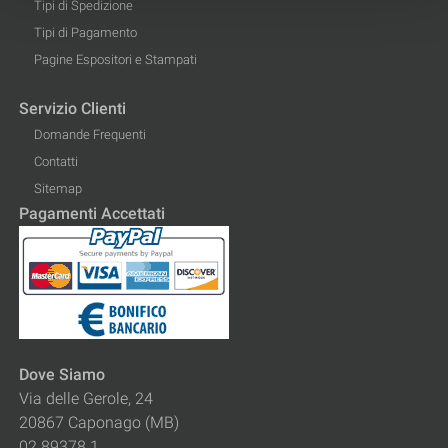
Tipi di Spedizione
Tipi di Pagamento
Pagine Espositori e Stampati
Servizio Clienti
Domande Frequenti
Contatti
Sitemap
Pagamenti Accettati
Dove Siamo
Via delle Gerole, 24
20867 Caponago (MB)
02.89378.1