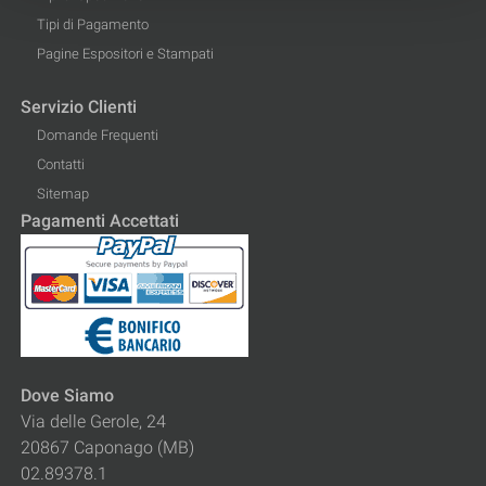
Tipi di Pagamento
Pagine Espositori e Stampati
Servizio Clienti
Domande Frequenti
Contatti
Sitemap
Pagamenti Accettati
Dove Siamo
Via delle Gerole, 24
20867 Caponago (MB)
02.89378.1