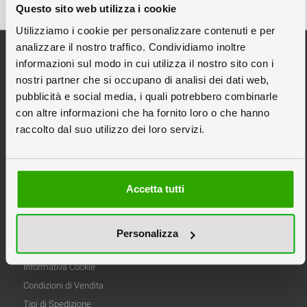
Questo sito web utilizza i cookie
Utilizziamo i cookie per personalizzare contenuti e per
analizzare il nostro traffico. Condividiamo inoltre
Categorie Principali
informazioni sul modo in cui utilizza il nostro sito con i
Espositori da Banco
nostri partner che si occupano di analisi dei dati web,
Espositori Pubblicitari
pubblicità e social media, i quali potrebbero combinarle
Espositori in Cartone
con altre informazioni che ha fornito loro o che hanno
raccolto dal suo utilizzo dei loro servizi.
Espositori Personalizzati
Scatole in Cartone
Stampa Pannelli
Accetta tutti
Tipografia Online
Informazioni
Personalizza
Privacy
Informativa Cookie
Condizioni di Vendita
Tipi di Spedizione