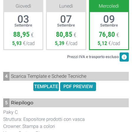
Giovedì
Lunedì
Mercoledì
03
07
09
Settembre
Settembre
Settembre
88,95
80,85
76,80
€
€
€
5,93
€/cad
5,39
€/cad
5,12
€/cad
info
Prezzi IVA e trasporto escluso
4
Scarica Template e Schede Tecniche
TEMPLATE
PDF PREVIEW
5
Riepilogo
Paky C
Struttura: Espositore prodotti con vasca
Crowner: Stampa a colori