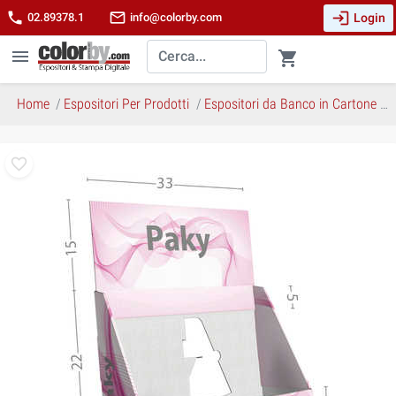
login
phone
mail_outline
Login
02.89378.1
info@colorby.com
menu
shopping_cart
Home
Espositori Per Prodotti
Espositori da Banco in Cartone