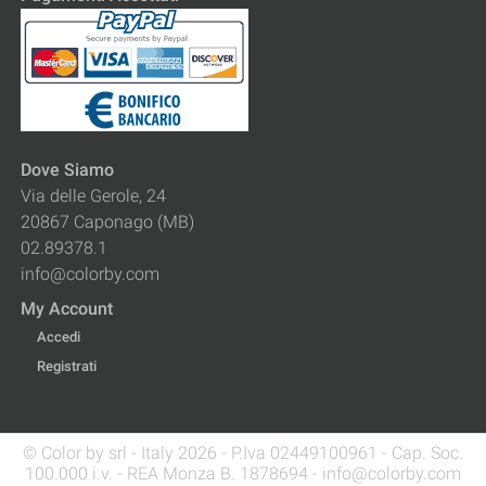
Dove Siamo
Via delle Gerole, 24
20867 Caponago (MB)
02.89378.1
info@colorby.com
My Account
Accedi
Registrati
© Color by srl - Italy 2026 - P.Iva 02449100961 - Cap. Soc.
100.000 i.v. - REA Monza B. 1878694 - info@colorby.com