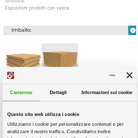
Struttura:
Espositore prodotti con vasca
Imballo:
info
Inscatolati
Unico
singolarmente
Consenso
Dettagli
Informazioni sui cookie
Servizi Grafici
info
Questo sito web utilizza i cookie
Utilizziamo i cookie per personalizzare contenuti e per
analizzare il nostro traffico. Condividiamo inoltre