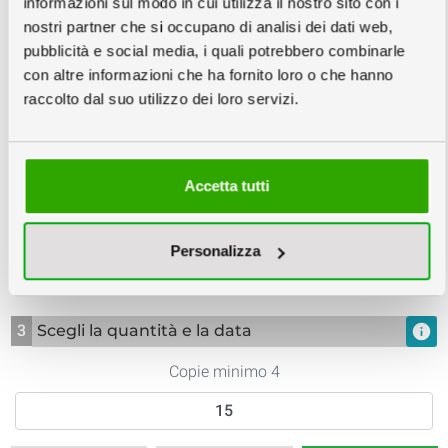
informazioni sul modo in cui utilizza il nostro sito con i
nostri partner che si occupano di analisi dei dati web,
pubblicità e social media, i quali potrebbero combinarle
con altre informazioni che ha fornito loro o che hanno
Nessuna Verifica
Verifica File €6
Impostazione
raccolto dal suo utilizzo dei loro servizi.
Grafica
Accetta tutti
Personalizza
Rendering 3D
3
Scegli la quantità e la data
info
Copie minimo 4