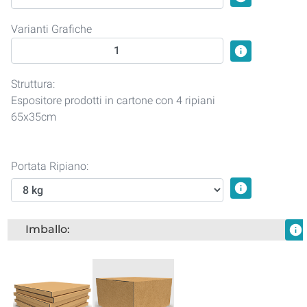
Varianti Grafiche
info
Struttura:
Espositore prodotti in cartone con 4 ripiani
65x35cm
Portata Ripiano:
info
Imballo:
info