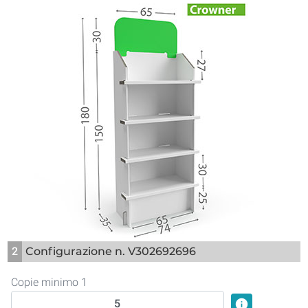
2
Configurazione n. V302692696
Copie minimo 1
info