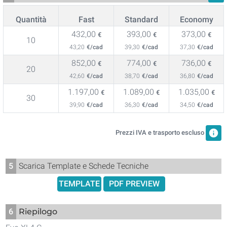
Quantità
Fast
Standard
Economy
432,00
393,00
373,00
€
€
€
10
43,20
€/cad
39,30
€/cad
37,30
€/cad
852,00
774,00
736,00
€
€
€
20
42,60
€/cad
38,70
€/cad
36,80
€/cad
1.197,00
1.089,00
1.035,00
€
€
€
30
39,90
€/cad
36,30
€/cad
34,50
€/cad
info
Prezzi IVA e trasporto escluso
5
Scarica Template e Schede Tecniche
TEMPLATE
PDF PREVIEW
6
Riepilogo