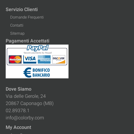
Servizio Clienti
Domande Frequenti
Contatti
Sitemap
Pagamenti Accettati
Dove Siamo
Via delle Gerole, 24
20867 Caponago (MB)
02.89378.1
info@colorby.com
My Account