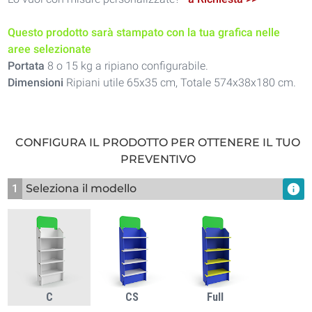
Questo prodotto sarà stampato con la tua grafica nelle
aree selezionate
Portata
8 o 15 kg a ripiano configurabile.
Dimensioni
Ripiani utile 65x35 cm, Totale 574x38x180 cm.
CONFIGURA IL PRODOTTO PER OTTENERE IL TUO
PREVENTIVO
1
Seleziona il modello
info
C
CS
Full