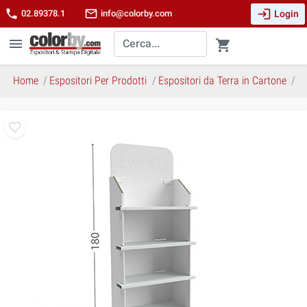
login
phone
mail_outline
Login
02.89378.1
info@colorby.com
menu
shopping_cart
Home
Espositori Per Prodotti
Espositori da Terra in Cartone
E