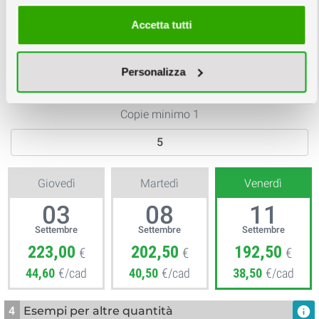
Accetta tutti
Rendering 3D
Personalizza
3
Scegli la quantità e la data
info
Copie minimo 1
Giovedì
Martedì
Venerdì
03
08
11
Settembre
Settembre
Settembre
223,00
202,50
192,50
€
€
€
44,60
€/cad
40,50
€/cad
38,50
€/cad
4
Esempi per altre quantità
info