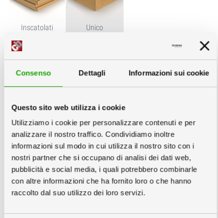
Inscatolati
Unico
singolarmente
Consenso
Dettagli
Informazioni sui cookie
Servizi Grafici
info
Questo sito web utilizza i cookie
Utilizziamo i cookie per personalizzare contenuti e per
analizzare il nostro traffico. Condividiamo inoltre
informazioni sul modo in cui utilizza il nostro sito con i
nostri partner che si occupano di analisi dei dati web,
Nessuna Verifica
Verifica File €6
Impostazione
pubblicità e social media, i quali potrebbero combinarle
Grafica
con altre informazioni che ha fornito loro o che hanno
raccolto dal suo utilizzo dei loro servizi.