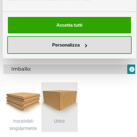
Accetta tutti
Stampata in
cartone per A4
Personalizza
Imballo:
info
Inscatolati
Unico
singolarmente