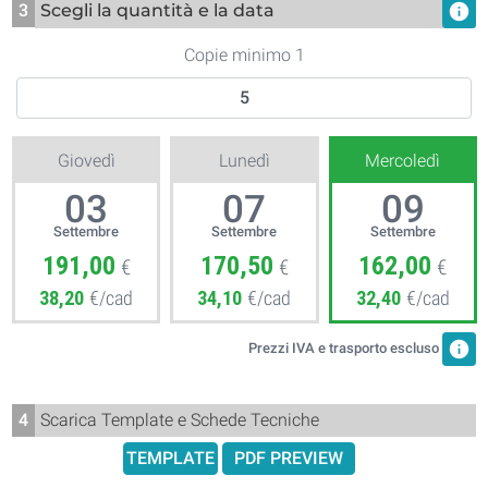
3
Scegli la quantità e la data
info
Copie minimo 1
Giovedì
Lunedì
Mercoledì
03
07
09
Settembre
Settembre
Settembre
191,00
170,50
162,00
€
€
€
38,20
€/cad
34,10
€/cad
32,40
€/cad
info
Prezzi IVA e trasporto escluso
4
Scarica Template e Schede Tecniche
TEMPLATE
PDF PREVIEW