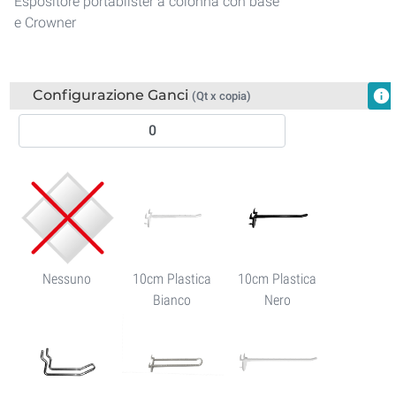
Espositore portablister a colonna con base
e Crowner
Configurazione Ganci
info
(Qt x copia)
Nessuno
10cm Plastica
10cm Plastica
Bianco
Nero