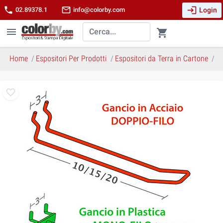
login
phone
mail_outline
Login
02.89378.1
info@colorby.com
menu
shopping_cart
Home
Espositori Per Prodotti
Espositori da Terra in Cartone
Gi