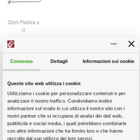
20cm Plastica a
U
Configurazione Tasche
info
(Qt x copia)
Consenso
Dettagli
Informazioni sui cookie
Questo sito web utilizza i cookie
Utilizziamo i cookie per personalizzare contenuti e per
analizzare il nostro traffico. Condividiamo inoltre
informazioni sul modo in cui utilizza il nostro sito con i
nostri partner che si occupano di analisi dei dati web,
Nessuna
Stampata in
Stampata in
pubblicità e social media, i quali potrebbero combinarle
cartone per A6 o
cartone per A5
con altre informazioni che ha fornito loro o che hanno
10x21
raccolto dal suo utilizzo dei loro servizi.