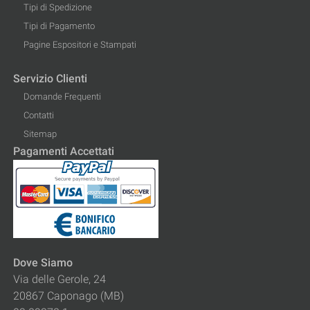
Tipi di Spedizione
Tipi di Pagamento
Pagine Espositori e Stampati
Servizio Clienti
Domande Frequenti
Contatti
Sitemap
Pagamenti Accettati
Dove Siamo
Via delle Gerole, 24
20867 Caponago (MB)