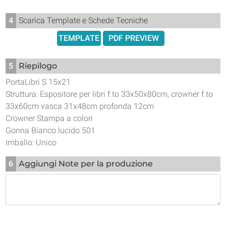
4
Scarica Template e Schede Tecniche
TEMPLATE
PDF PREVIEW
5
Riepilogo
PortaLibri S 15x21
Struttura: Espositore per libri f.to 33x50x80cm, crowner f.to
33x60cm vasca 31x48cm profonda 12cm
Crowner Stampa a colori
Gonna Bianco lucido 501
Imballo: Unico
6
Aggiungi Note per la produzione