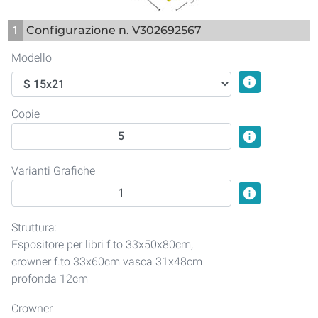
1
Configurazione n. V302692567
Modello
info
Copie
info
Varianti Grafiche
info
Struttura:
Espositore per libri f.to 33x50x80cm,
crowner f.to 33x60cm vasca 31x48cm
profonda 12cm
Crowner