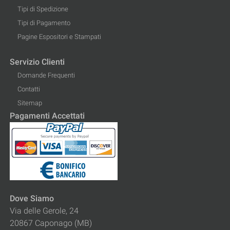
Tipi di Spedizione
Tipi di Pagamento
Pagine Espositori e Stampati
Servizio Clienti
Domande Frequenti
Contatti
Sitemap
Pagamenti Accettati
Dove Siamo
Via delle Gerole, 24
20867 Caponago (MB)