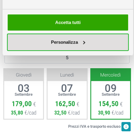
Optional:
Accetta tutti
3
Scegli la quantità e la data
info
Personalizza
Copie
Giovedì
Lunedì
Mercoledì
03
07
09
Settembre
Settembre
Settembre
179,00
162,50
154,50
€
€
€
35,80
€/cad
32,50
€/cad
30,90
€/cad
info
Prezzi IVA e trasporto escluso