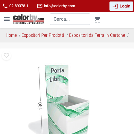
login
phone
mail_outline
Login
02.89378.1
info@colorby.com
menu
shopping_cart
Home
Espositori Per Prodotti
Espositori da Terra in Cartone
Po