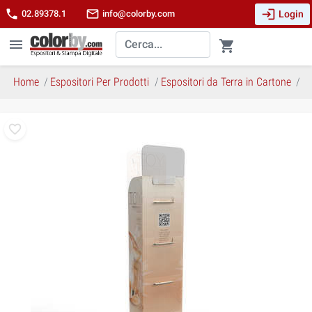
login
phone
mail_outline
Login
02.89378.1
info@colorby.com
menu
shopping_cart
Home
Espositori Per Prodotti
Espositori da Terra in Cartone
T