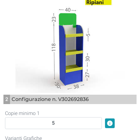
2
Configurazione n. V302692836
Copie minimo 1
info
Varianti Grafiche