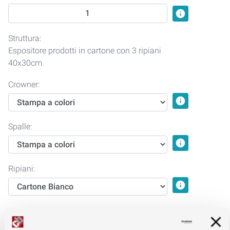
info
Struttura:
Espositore prodotti in cartone con 3 ripiani
40x30cm.
Crowner:
info
Spalle:
info
Ripiani:
info
Inscatolamento
info