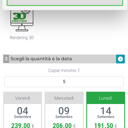
Rendering 3D
3
Scegli la quantità e la data
info
Copie minimo 1
Venerdì
Mercoledì
Lunedì
04
09
14
Settembre
Settembre
Settembre
239,00
206,00
191,50
€
€
€