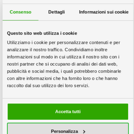
Consenso
Dettagli
Informazioni sui cookie
Questo sito web utilizza i cookie
Utilizziamo i cookie per personalizzare contenuti e per
Inscatolati
Unico
analizzare il nostro traffico. Condividiamo inoltre
singolarmente
informazioni sul modo in cui utilizza il nostro sito con i
nostri partner che si occupano di analisi dei dati web,
pubblicità e social media, i quali potrebbero combinarle
Servizi Grafici
info
con altre informazioni che ha fornito loro o che hanno
raccolto dal suo utilizzo dei loro servizi.
Accetta tutti
Nessuna Verifica
Verifica File €6
Impostazione
Personalizza
Grafica