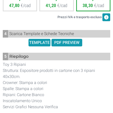
47,80
€/cad
41,20
€/cad
38,30
€/cad
info
Prezzi IVA e trasporto escluso
4
Scarica Template e Schede Tecniche
TEMPLATE
PDF PREVIEW
5
Riepilogo
Toy 3 Ripiani
Struttura: Espositore prodotti in cartone con 3 ripiani
40x30cm.
Crowner: Stampa a colori
Spalle: Stampa a colori
Ripiani: Cartone Bianco
Inscatolamento Unico
Servizi Grafici Nessuna Verifica