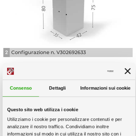
2
Configurazione n. V302692633
Copie minimo 1
info
Consenso
Dettagli
Informazioni sui cookie
Varianti Grafiche
info
Questo sito web utilizza i cookie
Struttura:
Utilizziamo i cookie per personalizzare contenuti e per
Struttura cartonata con ripiano e base
analizzare il nostro traffico. Condividiamo inoltre
dimensione 55x43x75cm
informazioni sul modo in cui utilizza il nostro sito con i