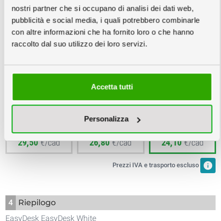
nostri partner che si occupano di analisi dei dati web,
3
Scegli la quantità e la data
info
pubblicità e social media, i quali potrebbero combinarle
con altre informazioni che ha fornito loro o che hanno
Copie minimo 1
raccolto dal suo utilizzo dei loro servizi.
Giovedì
Lunedì
Mercoledì
Accetta tutti
03
07
09
Settembre
Settembre
Settembre
Personalizza
147,50
134,00
120,50
€
€
€
29,50
€/cad
26,80
€/cad
24,10
€/cad
info
Prezzi IVA e trasporto escluso
4
Riepilogo
EasyDesk EasyDesk White