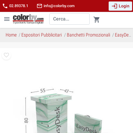
login
phone
mail_outline
Login
02.89378.1
info@colorby.com
menu
shopping_cart
Home
Espositori Pubblicitari
Banchetti Promozionali
EasyDesk