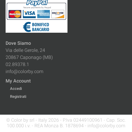
Dove Siamo
Via delle Gerole, 24
20867 Caponago (MB)
02.89378.1
info@colorby.com
My Account
Accedi
Registrati
© Color by srl - Italy 2026 - P.Iva 02449100961 - Cap. Soc.
100.000 i.v. - REA Monza B. 1878694 - info@colorby.com