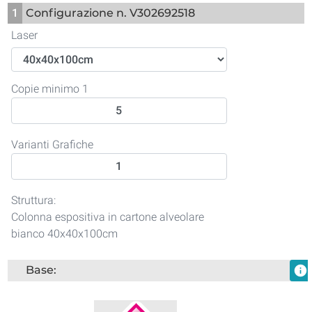
1
Configurazione n. V302692518
Laser
Copie minimo 1
Varianti Grafiche
Struttura:
Colonna espositiva in cartone alveolare
bianco 40x40x100cm
Base:
info