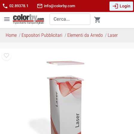
login
phone
mail_outline
Login
02.89378.1
info@colorby.com
menu
shopping_cart
Home
Espositori Pubblicitari
Elementi da Arredo
Laser