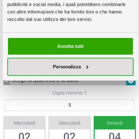
pubblicità e social media, i quali potrebbero combinarle
con altre informazioni che ha fornito loro o che hanno
raccolto dal suo utilizzo dei loro servizi.
Accetta tutti
Scatola
Unico
50x120x7cm
Personalizza
2
Scegli la quantità e la data
info
Copie minimo 1
Mercoledì
Mercoledì
Venerdì
02
02
04