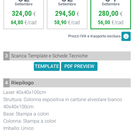
Settembre
Settembre
Settembre
324,00
294,50
280,00
€
€
€
64,80
€/cad
58,90
€/cad
56,00
€/cad
info
Prezzi IVA e trasporto escluso
3
Scarica Template e Schede Tecniche
TEMPLATE
PDF PREVIEW
4
Riepilogo
Laser 40x40x100cm
Struttura: Colonna espositiva in cartone alveolare bianco
40x40x100cm
Base: Stampa a colori
Colonna: Stampa a colori
Imballo: Unico