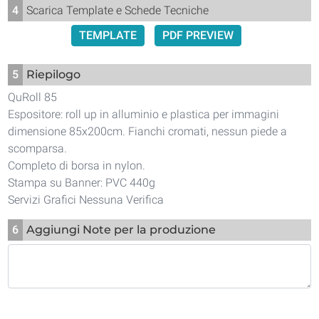
4
Scarica Template e Schede Tecniche
TEMPLATE
PDF PREVIEW
5
Riepilogo
QuRoll 85
Espositore: roll up in alluminio e plastica per immagini
dimensione 85x200cm. Fianchi cromati, nessun piede a
scomparsa.
Completo di borsa in nylon.
Stampa su Banner: PVC 440g
Servizi Grafici Nessuna Verifica
6
Aggiungi Note per la produzione