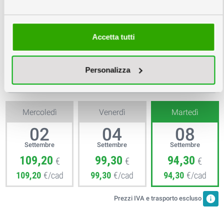
Nessuna Verifica
Verifica File €6
Creazione Grafica
Accetta tutti
3
Scegli la quantità e la data
info
Copie
Personalizza
Mercoledì
Venerdì
Martedì
02
04
08
Settembre
Settembre
Settembre
109,20
99,30
94,30
€
€
€
109,20
€/cad
99,30
€/cad
94,30
€/cad
info
Prezzi IVA e trasporto escluso