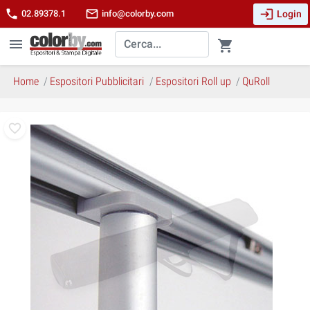
login
phone
mail_outline
Login
02.89378.1
info@colorby.com
menu
shopping_cart
Home
Espositori Pubblicitari
Espositori Roll up
QuRoll