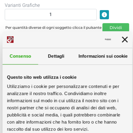
Varianti Grafiche
info
Dividi
Per quantità diverse di ogni soggetto clicca il pulsante
Espositore:
compreso
Consenso
Dettagli
Informazioni sui cookie
Stampa su Banner:
info
Questo sito web utilizza i cookie
Servizi Grafici
Utilizziamo i cookie per personalizzare contenuti e per
analizzare il nostro traffico. Condividiamo inoltre
informazioni sul modo in cui utilizza il nostro sito con i
nostri partner che si occupano di analisi dei dati web,
pubblicità e social media, i quali potrebbero combinarle
con altre informazioni che ha fornito loro o che hanno
raccolto dal suo utilizzo dei loro servizi.