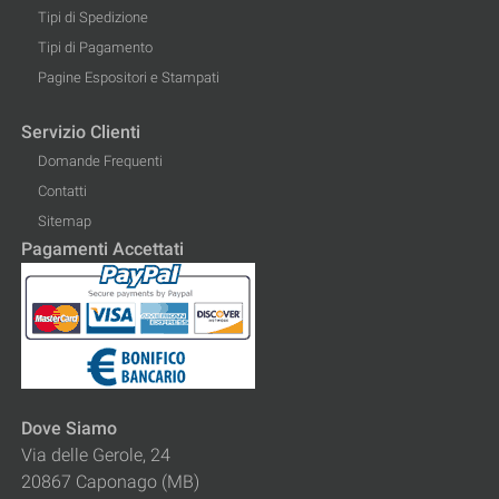
Tipi di Spedizione
Tipi di Pagamento
Pagine Espositori e Stampati
Servizio Clienti
Domande Frequenti
Contatti
Sitemap
Pagamenti Accettati
Dove Siamo
Via delle Gerole, 24
20867 Caponago (MB)