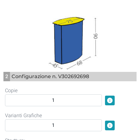
2
Configurazione n. V302692698
Copie
info
Varianti Grafiche
info