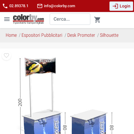
login
phone
mail_outline
Login
02.89378.1
info@colorby.com
menu
shopping_cart
Home
Espositori Pubblicitari
Desk Promoter
Silhouette