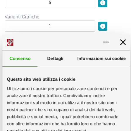
info
Varianti Grafiche
info
Struttura:
Struttura in cartone ondulato rivestito
dimensione 77x41x80cm, ripiano monolite
Consenso
Dettagli
Informazioni sui cookie
bianco 10mm
Gonna Fronte
Questo sito web utilizza i cookie
info
Utilizziamo i cookie per personalizzare contenuti e per
analizzare il nostro traffico. Condividiamo inoltre
Gonna Retro
informazioni sul modo in cui utilizza il nostro sito con i
info
nostri partner che si occupano di analisi dei dati web,
pubblicità e social media, i quali potrebbero combinarle
Ripiano
con altre informazioni che ha fornito loro o che hanno
info
raccolto dal suo utilizzo dei loro servizi.