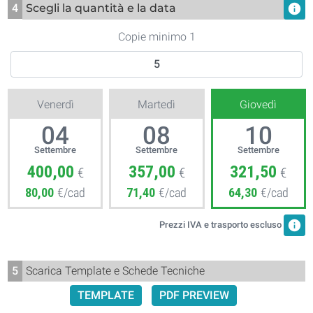
4
Scegli la quantità e la data
info
Copie minimo 1
Venerdì
Martedì
Giovedì
04
08
10
Settembre
Settembre
Settembre
400,00
357,00
321,50
€
€
€
80,00
€/cad
71,40
€/cad
64,30
€/cad
info
Prezzi IVA e trasporto escluso
5
Scarica Template e Schede Tecniche
TEMPLATE
PDF PREVIEW