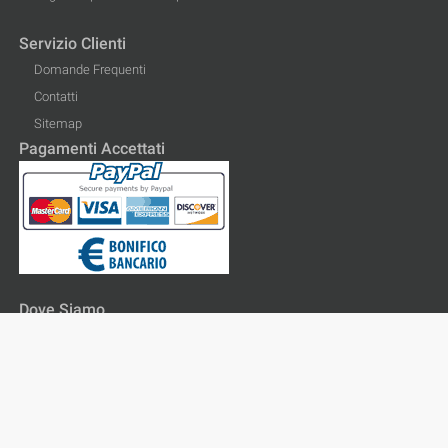
Servizio Clienti
Domande Frequenti
Contatti
Sitemap
Pagamenti Accettati
Dove Siamo
Via delle Gerole, 24
20867 Caponago (MB)
02.89378.1
info@colorby.com
My Account