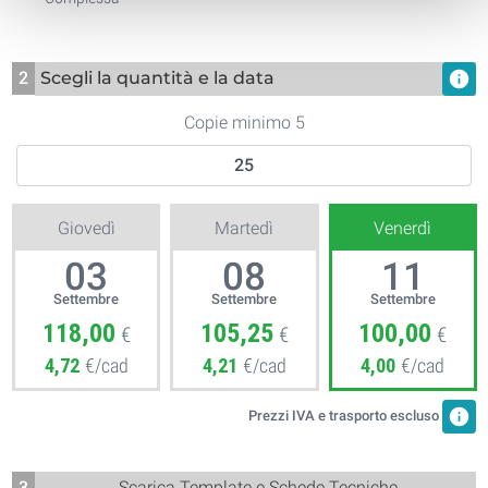
2
Scegli la quantità e la data
info
Copie minimo 5
Giovedì
Martedì
Venerdì
03
08
11
Settembre
Settembre
Settembre
118,00
105,25
100,00
€
€
€
4,72
€/cad
4,21
€/cad
4,00
€/cad
info
Prezzi IVA e trasporto escluso
3
Scarica Template e Schede Tecniche