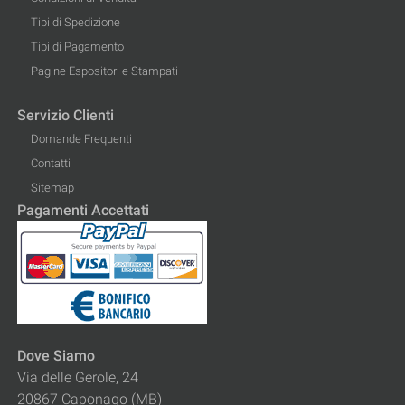
Tipi di Spedizione
Tipi di Pagamento
Pagine Espositori e Stampati
Servizio Clienti
Domande Frequenti
Contatti
Sitemap
Pagamenti Accettati
Dove Siamo
Via delle Gerole, 24
20867 Caponago (MB)