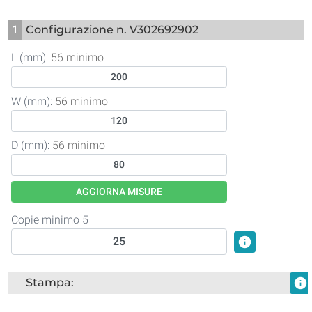
1
Configurazione n. V302692902
L (mm):
56 minimo
W (mm):
56 minimo
D (mm):
56 minimo
AGGIORNA MISURE
Copie minimo 5
info
Stampa:
info