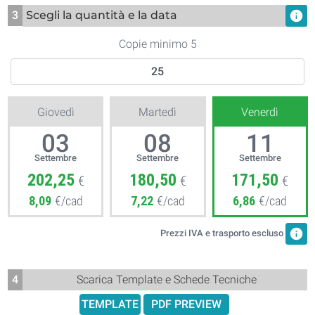
3
Scegli la quantità e la data
info
Copie minimo 5
Giovedì
Martedì
Venerdì
03
08
11
Settembre
Settembre
Settembre
202,25
180,50
171,50
€
€
€
8,09
€/cad
7,22
€/cad
6,86
€/cad
info
Prezzi IVA e trasporto escluso
4
Scarica Template e Schede Tecniche
TEMPLATE
PDF PREVIEW