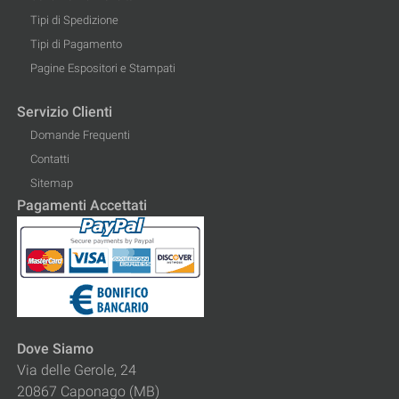
Tipi di Spedizione
Tipi di Pagamento
Pagine Espositori e Stampati
Servizio Clienti
Domande Frequenti
Contatti
Sitemap
Pagamenti Accettati
Dove Siamo
Via delle Gerole, 24
20867 Caponago (MB)