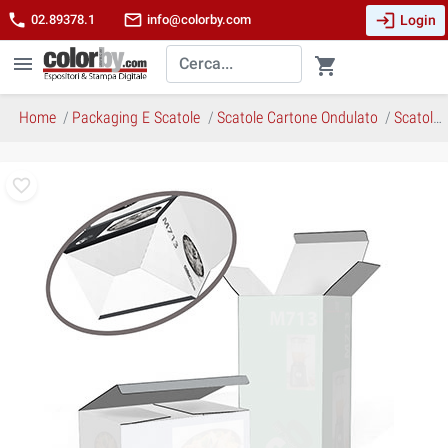
login
phone
mail_outline
Login
02.89378.1
info@colorby.com
menu
shopping_cart
Home
Packaging E Scatole
Scatole Cartone Ondulato
Scatola M713