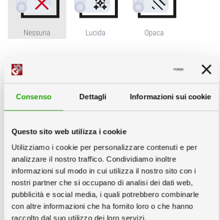
Nessuna
Lucida
Opaca
Cartone:
info
Consenso
Dettagli
Informazioni sui cookie
Servizi Grafici
info
Questo sito web utilizza i cookie
Utilizziamo i cookie per personalizzare contenuti e per
analizzare il nostro traffico. Condividiamo inoltre
informazioni sul modo in cui utilizza il nostro sito con i
nostri partner che si occupano di analisi dei dati web,
pubblicità e social media, i quali potrebbero combinarle
Nessuna Verifica
Verifica File €6
Creazione Grafica
con altre informazioni che ha fornito loro o che hanno
Semplice
raccolto dal suo utilizzo dei loro servizi.