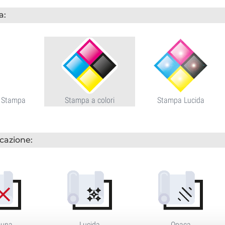
a:
 Stampa
Stampa a colori
Stampa Lucida
icazione:
suna
Lucida
Opaca