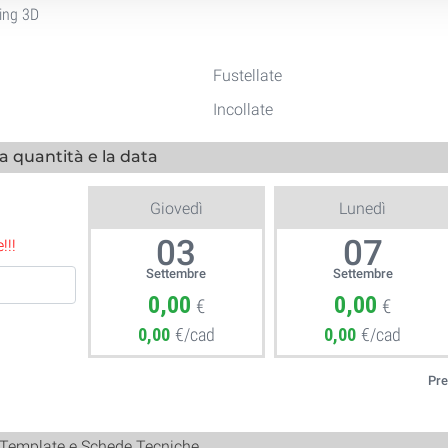
ing 3D
Fustellate
Incollate
la quantità e la data
Giovedì
Lunedì
03
07
!!!
Settembre
Settembre
0,00
0,00
€
€
0,00
€/cad
0,00
€/cad
Pre
 Template e Schede Tecniche