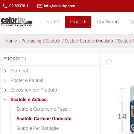
phone
mail_outline
02.89378.1
info@colorby.com
Home
Prodotti
Chi Siamo
Ga
Home
Packaging E Scatole
Scatole Cartone Ondulato
Scatole 
PRODOTTI
Stampati
Poster e Pannelli
Espositori per Prodotti
Scatole e Astucci
Scatole Cartoncino Teso
Scatole Cartone Ondulato
Scatole Per Bottiglie