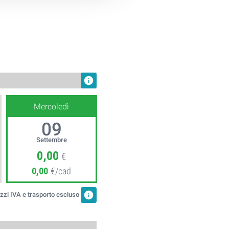
info
Mercoledì
09
Settembre
0,00
€
0,00
€/cad
info
zzi IVA e trasporto escluso