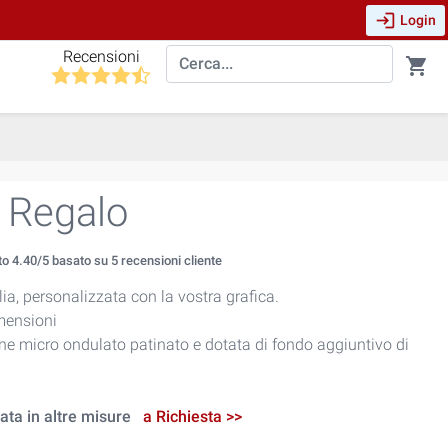
login
Login
Recensioni
shopping_cart
 Regalo
to
4.40
/5 basato su
5
recensioni cliente
ia, personalizzata con la vostra grafica.
imensioni
one micro ondulato patinato e dotata di fondo aggiuntivo di
ata in altre misure
a Richiesta >>