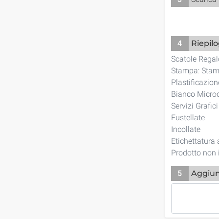
4
Riepil
Scatole Rega
Stampa: Stamp
Plastificazio
Bianco Micro
Servizi Grafic
Fustellate
Incollate
Etichettatura
Prodotto non 
5
Aggiun