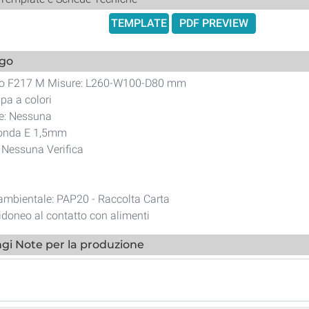
TEMPLATE
PDF PREVIEW
ogo
lo F217 M Misure: L260-W100-D80 mm
a a colori
ne: Nessuna
onda E 1,5mm
i Nessuna Verifica
 ambientale: PAP20 - Raccolta Carta
idoneo al contatto con alimenti
gi Note per la produzione