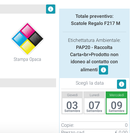
info
Totale preventivo:
Scatole Regalo F217 M
Etichettatura Ambientale:
PAP20 - Raccolta
Carta<br>Prodotto non
Stampa Opaca
idoneo al contatto con
alimenti
info
Scegli la data
info
Giovedì
Lunedì
Mercoledì
03
07
09
Settembre
Settembre
Settembre
Copie:
0
Prezzo cad
€ 0,00