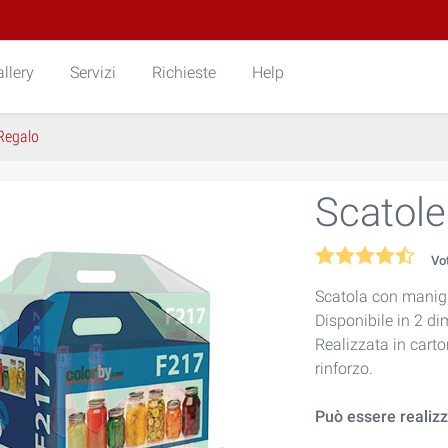
llery
Servizi
Richieste
Help
Regalo
Scatole
Vo
Scatola con manigl
Disponibile in 2 d
Realizzata in cart
rinforzo.
Può essere realizz