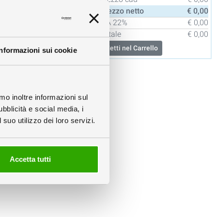
Prezzo netto
€ 0,00
IVA
22%
€ 0,00
info
Totale
€ 0,00
Metti nel Carrello
Informazioni sui cookie
info
amo inoltre informazioni sul
ubblicità e social media, i
suo utilizzo dei loro servizi.
Creazione Grafica
Complessa
Accetta tutti