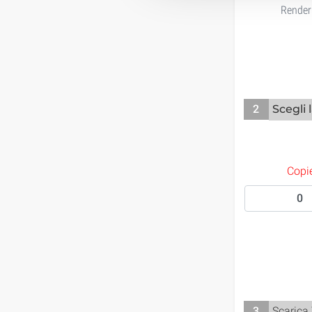
Render
2
Scegli 
Copie
3
Scarica