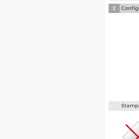
2
Config
Stampa