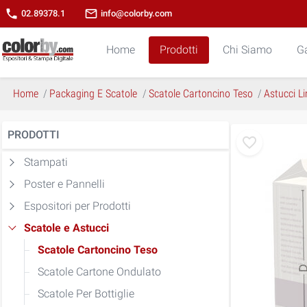
phone
mail_outline
02.89378.1
info@colorby.com
Home
Prodotti
Chi Siamo
Ga
Home
Packaging E Scatole
Scatole Cartoncino Teso
Astucci Li
PRODOTTI
Stampati
Poster e Pannelli
Espositori per Prodotti
Scatole e Astucci
Scatole Cartoncino Teso
Scatole Cartone Ondulato
Scatole Per Bottiglie