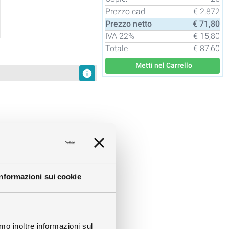
Prezzo cad
€ 2,872
Prezzo netto
€ 71,80
IVA
22%
€ 15,80
Totale
€ 87,60
Metti nel Carrello
info
Informazioni sui cookie
info
info
amo inoltre informazioni sul