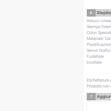
6
Riepil
Astucci Linea
Stampa Estern
Colori Specia
Materiale: Ca
Plastificazio
Servizi Grafic
Fustellate
Incollate
Etichettatura
Prodotto non 
7
Aggiun