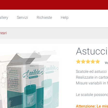
llery
Servizi
Richieste
Help
neari
Astucci
V
Scatole ed astucci
Realizzate in carto
Misure variabili in 
Le scatole posson
Attenzione: Le mis