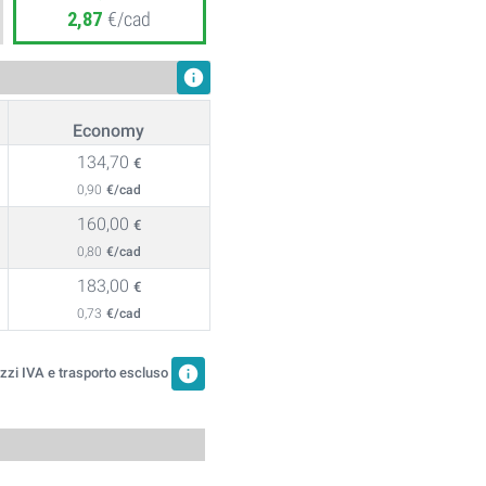
2,87
€/cad
info
Economy
134,70
€
0,90
€/cad
160,00
€
0,80
€/cad
183,00
€
0,73
€/cad
info
zzi IVA e trasporto escluso