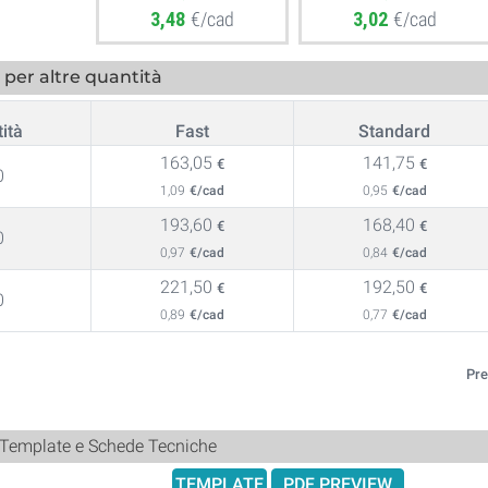
3,48
€/cad
3,02
€/cad
per altre quantità
ità
Fast
Standard
163,05
141,75
€
€
0
1,09
€/cad
0,95
€/cad
193,60
168,40
€
€
0
0,97
€/cad
0,84
€/cad
221,50
192,50
€
€
0
0,89
€/cad
0,77
€/cad
Pre
 Template e Schede Tecniche
TEMPLATE
PDF PREVIEW