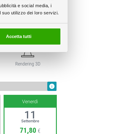
ubblicità e social media, i
info
suo utilizzo dei loro servizi.
Accetta tutti
Rendering 3D
info
Venerdì
11
Settembre
71,80
€