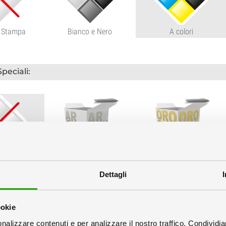
 Stampa
Bianco e Nero
A colori
Speciali:
suno
Argento Stampato
Oro Stampato
Dettagli
Materiale:
ookie
Plastificazione:
nalizzare contenuti e per analizzare il nostro traffico. Condividi