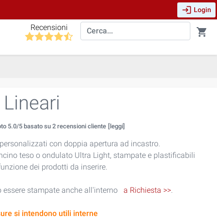
login
Login
Recensioni
shopping_cart
 Lineari
oto
5.0
/5 basato su
2
recensioni cliente
[leggi]
 personalizzati con doppia apertura ad incastro.
ncino teso o ondulato Ultra Light, stampate e plastificabili
funzione dei prodotti da inserire.
o essere stampate anche all'interno
a Richiesta >>
.
ure si intendono utili interne