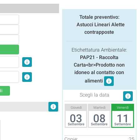
Totale preventivo:
Astucci Lineari Alette
contrapposte
Etichettatura Ambientale:
PAP21 - Raccolta
info
Carta<br>Prodotto non
idoneo al contatto con
info
alimenti
info
di
Scegli la data
info
info
Giovedì
Martedì
Venerdì
03
08
11
Settembre
Settembre
Settembre
Copie:
25