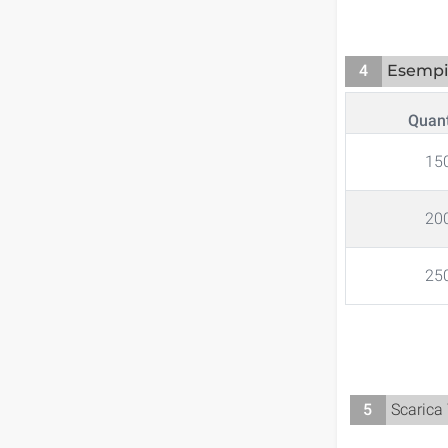
4
Esempi 
Quant
15
20
25
5
Scarica