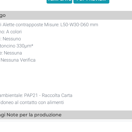
ogo
ri Alette contrapposte Misure: L50-W30-D60 mm
o: A colori
li: Nessuno
rtoncino 330µm*
ne: Nessuna
i Nessuna Verifica
 ambientale: PAP21 - Raccolta Carta
idoneo al contatto con alimenti
gi Note per la produzione