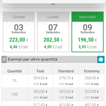
Giovedì
Lunedì
Mercoledì
03
07
09
Settembre
Settembre
Settembre
223,00
202,50
196,50
€
€
€
4,46
€/cad
4,05
€/cad
3,93
€/cad
4
Esempi per altre quantità
info
Quantità
Fast
Standard
Economy
304,50
276,75
268,50
€
€
€
75
4,06
€/cad
3,69
€/cad
3,58
€/cad
365,00
332,00
322,00
€
€
€
100
3,65
€/cad
3,32
€/cad
3,22
€/cad
517,50
471,00
457,50
€
€
€