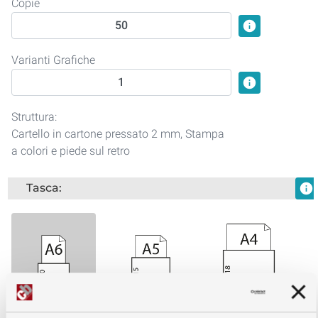
Copie
info
Varianti Grafiche
info
Struttura:
Cartello in cartone pressato 2 mm, Stampa
a colori e piede sul retro
Tasca:
info