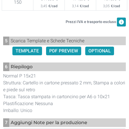
150
3,45
€/cad
3,14
€/cad
3,05
€/cad
info
Prezzi IVA e trasporto escluso
5
Scarica Template e Schede Tecniche
TEMPLATE
PDF PREVIEW
OPTIONAL
6
Riepilogo
Normal P 15x21
Struttura: Cartello in cartone pressato 2 mm, Stampa a colori
e piede sul retro
Tasca: Tasca stampata in cartoncino per A6 o 10x21
Plastificazione: Nessuna
Imballo: Unico
7
Aggiungi Note per la produzione