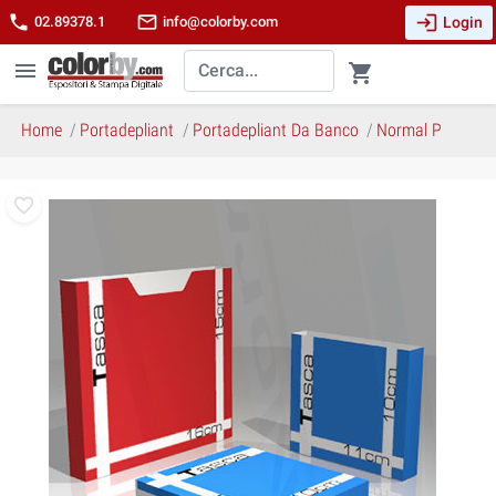
login
phone
mail_outline
Login
02.89378.1
info@colorby.com
menu
shopping_cart
Home
Portadepliant
Portadepliant Da Banco
Normal P