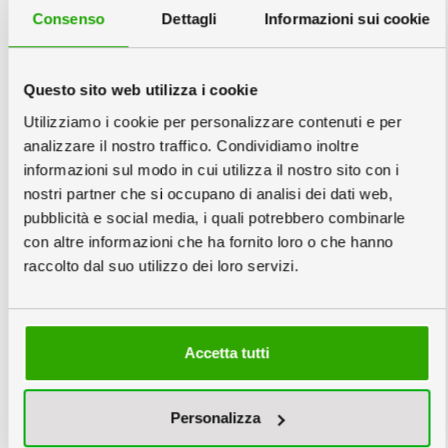
Consenso
Dettagli
Informazioni sui cookie
Plastificazione:
info
Questo sito web utilizza i cookie
Imballo:
info
Utilizziamo i cookie per personalizzare contenuti e per
analizzare il nostro traffico. Condividiamo inoltre
informazioni sul modo in cui utilizza il nostro sito con i
nostri partner che si occupano di analisi dei dati web,
pubblicità e social media, i quali potrebbero combinarle
con altre informazioni che ha fornito loro o che hanno
raccolto dal suo utilizzo dei loro servizi.
Inscatolati
Unico
singolarmente
Accetta tutti
3
Scegli la quantità e la data
info
Personalizza
Copie