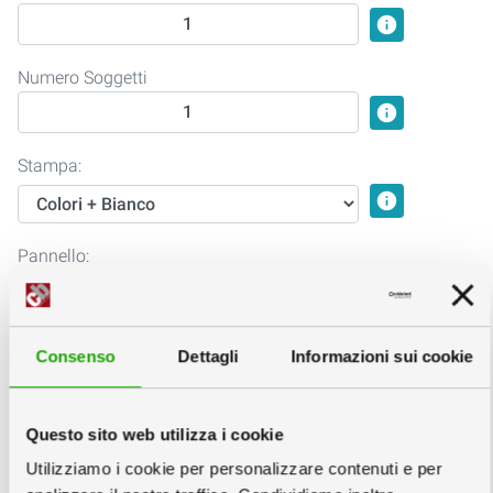
info
Numero Soggetti
info
Stampa:
info
Pannello:
info
Finitura:
Consenso
Dettagli
Informazioni sui cookie
info
Questo sito web utilizza i cookie
2
Scegli la quantità e la data
info
Utilizziamo i cookie per personalizzare contenuti e per
Copie minimo 1