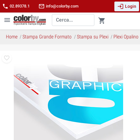
login
phone
mail_outline
Login
02.89378.1
info@colorby.com
menu
shopping_cart
Home
Stampa Grande Formato
Stampa su Plexi
Plexi Opalino