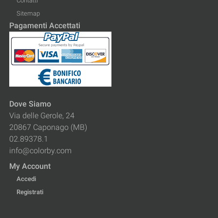
Contatti
Sitemap
Pagamenti Accettati
Dove Siamo
Via delle Gerole, 24
20867 Caponago (MB)
02.89378.1
info@colorby.com
My Account
Accedi
Registrati