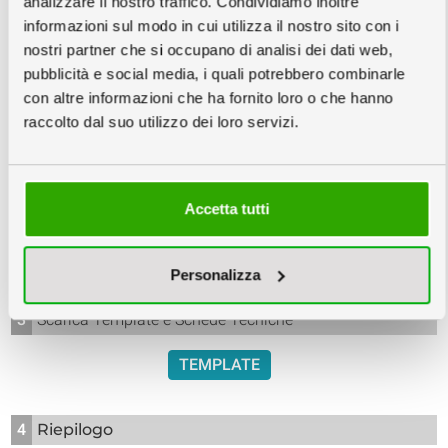
analizzare il nostro traffico. Condividiamo inoltre
informazioni sul modo in cui utilizza il nostro sito con i
nostri partner che si occupano di analisi dei dati web,
pubblicità e social media, i quali potrebbero combinarle
Mercoledì
Venerdì
Martedì
con altre informazioni che ha fornito loro o che hanno
raccolto dal suo utilizzo dei loro servizi.
09
11
15
Settembre
Settembre
Settembre
131,50
117,40
111,50
€
€
€
Accetta tutti
131,50
€/cad
117,40
€/cad
111,50
€/cad
info
Prezzi IVA e trasporto escluso
Personalizza
3
Scarica Template e Schede Tecniche
TEMPLATE
4
Riepilogo