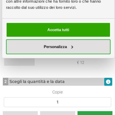
con altre informazioni che ha fornito loro o che hanno
raccolto dal suo utilizzo dei loro servizi.
File:
info
Accetta tutti
Personalizza
Nessuna Verifica
Verifica File €6
Adattamento File
€ 12
2
Scegli la quantità e la data
info
Copie