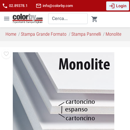
login
phone
mail_outline
Login
02.89378.1
info@colorby.com
menu
shopping_cart
Home
Stampa Grande Formato
Stampa Pannelli
Monolite