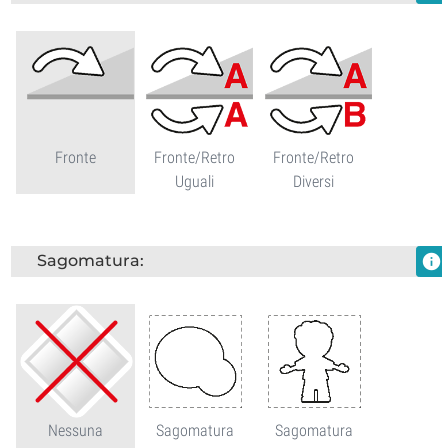
Fronte
Fronte/Retro
Fronte/Retro
Uguali
Diversi
Sagomatura:
info
Nessuna
Sagomatura
Sagomatura