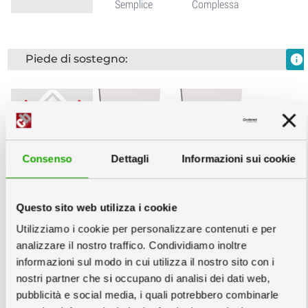
Semplice
Complessa
Piede di sostegno:
info
Consenso
Dettagli
Informazioni sui cookie
Nessuno
Plexi Singolo
Plexi Doppio
Questo sito web utilizza i cookie
Utilizziamo i cookie per personalizzare contenuti e per
analizzare il nostro traffico. Condividiamo inoltre
informazioni sul modo in cui utilizza il nostro sito con i
Doppio Stesso
Base Nera In
nostri partner che si occupano di analisi dei dati web,
Materiale
Acciaio
pubblicità e social media, i quali potrebbero combinarle