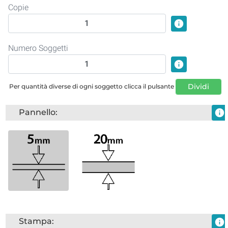
Copie
info
Numero Soggetti
info
Dividi
Per quantità diverse di ogni soggetto clicca il pulsante
Pannello:
info
Stampa:
info