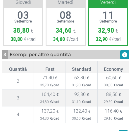
Giovedì
Martedì
Venerdì
03
08
11
Settembre
Settembre
Settembre
38,80
34,60
32,90
€
€
€
38,80
€/cad
34,60
€/cad
32,90
€/cad
3
Esempi per altre quantità
info
Quantità
Fast
Standard
Economy
71,40
63,80
60,60
€
€
€
2
35,70
€/cad
31,90
€/cad
30,30
€/cad
104,40
93,30
88,50
€
€
€
3
34,80
€/cad
31,10
€/cad
29,50
€/cad
137,20
122,40
116,40
€
€
€
4
34,30
€/cad
30,60
€/cad
29,10
€/cad