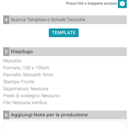
info
Prezzi IVA e trasporto escluso
4
Scarica Template e Schede Tecniche
TEMPLATE
5
Riepilogo
Monolite
Formato: 100 x 100cm
Pannello: Monolith 5mm
Stampa: Fronte
Sagomatura: Nessuna
Piede di sostegno: Nessuno
File: Nessuna Verifica
6
Aggiungi Note per la produzione