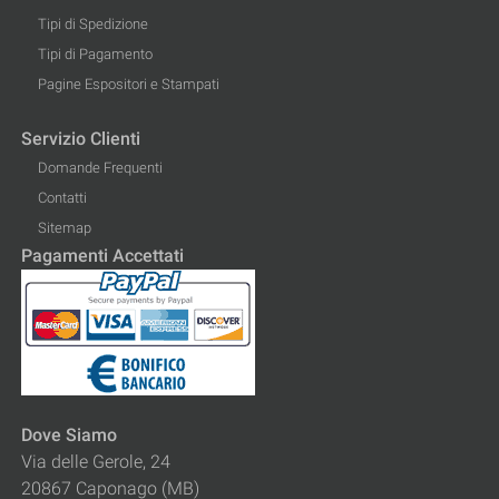
Tipi di Spedizione
Tipi di Pagamento
Pagine Espositori e Stampati
Servizio Clienti
Domande Frequenti
Contatti
Sitemap
Pagamenti Accettati
Dove Siamo
Via delle Gerole, 24
20867 Caponago (MB)