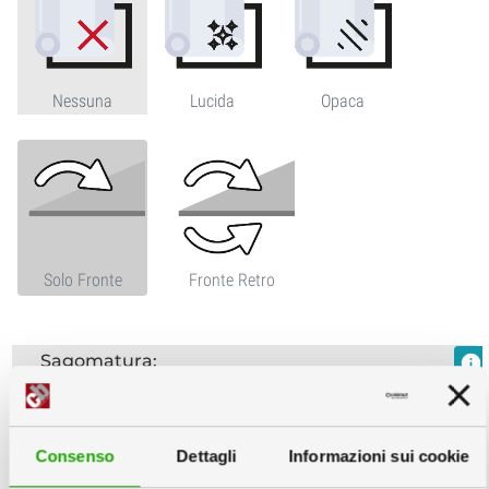
Nessuna
Lucida
Opaca
Solo Fronte
Fronte Retro
Sagomatura:
info
Consenso
Dettagli
Informazioni sui cookie