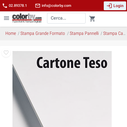
login
phone
mail_outline
Login
02.89378.1
info@colorby.com
menu
shopping_cart
Home
Stampa Grande Formato
Stampa Pannelli
Stampa Cartone Teso