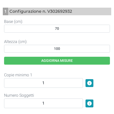
1
Configurazione n. V302692932
Base (cm):
Altezza (cm):
AGGIORNA MISURE
Copie minimo 1
info
Numero Soggetti
info