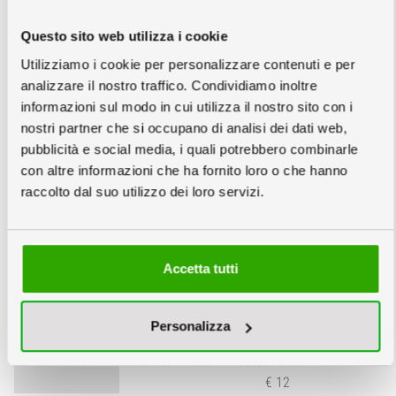
Questo sito web utilizza i cookie
Nessuna
Sagomatura
Sagomatura
Utilizziamo i cookie per personalizzare contenuti e per
Semplice
Complessa
analizzare il nostro traffico. Condividiamo inoltre
informazioni sul modo in cui utilizza il nostro sito con i
nostri partner che si occupano di analisi dei dati web,
Piede di sostegno:
pubblicità e social media, i quali potrebbero combinarle
info
con altre informazioni che ha fornito loro o che hanno
raccolto dal suo utilizzo dei loro servizi.
File:
info
Accetta tutti
Personalizza
Nessuna Verifica
Verifica File €6
Adattamento File
€ 12