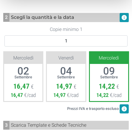
2
Scegli la quantità e la data
info
Copie minimo 1
Mercoledì
Venerdì
Mercoledì
02
04
09
Settembre
Settembre
Settembre
16,47
14,97
14,22
€
€
€
16,47
€/cad
14,97
€/cad
14,22
€/cad
info
Prezzi IVA e trasporto escluso
3
Scarica Template e Schede Tecniche