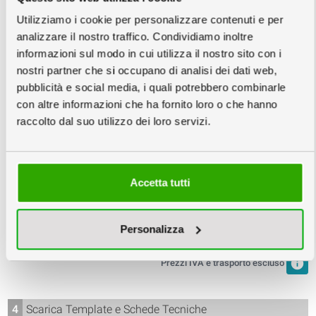
Utilizziamo i cookie per personalizzare contenuti e per
analizzare il nostro traffico. Condividiamo inoltre
3
Scegli la quantità e la data
info
informazioni sul modo in cui utilizza il nostro sito con i
nostri partner che si occupano di analisi dei dati web,
Copie minimo 10
pubblicità e social media, i quali potrebbero combinarle
con altre informazioni che ha fornito loro o che hanno
raccolto dal suo utilizzo dei loro servizi.
Giovedì
Lunedì
Mercoledì
03
07
09
Accetta tutti
Settembre
Settembre
Settembre
116,90
104,40
99,20
€
€
€
Personalizza
11,69
€/cad
10,44
€/cad
9,92
€/cad
info
Prezzi IVA e trasporto escluso
4
Scarica Template e Schede Tecniche