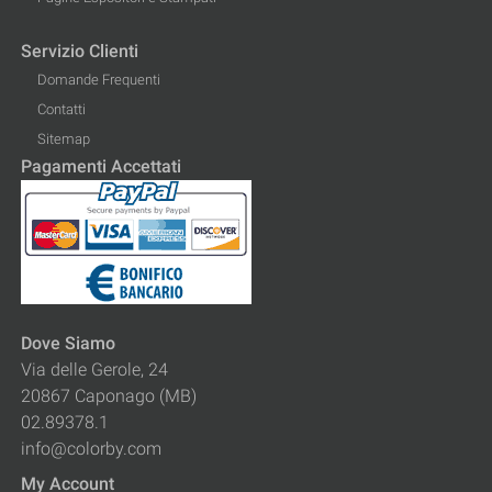
Servizio Clienti
Domande Frequenti
Contatti
Sitemap
Pagamenti Accettati
Dove Siamo
Via delle Gerole, 24
20867 Caponago (MB)
02.89378.1
info@colorby.com
My Account