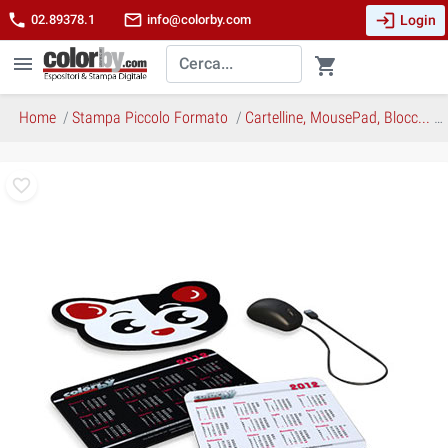
login
phone
mail_outline
Login
02.89378.1
info@colorby.com
menu
shopping_cart
Home
Stampa Piccolo Formato
Cartelline, MousePad, Blocc...