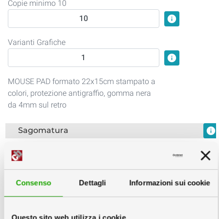
Copie minimo 10
info
Varianti Grafiche
info
MOUSE PAD formato 22x15cm stampato a
colori, protezione antigraffio, gomma nera
da 4mm sul retro
Sagomatura
info
Consenso
Dettagli
Informazioni sui cookie
Standard
Personalizzata
Questo sito web utilizza i cookie