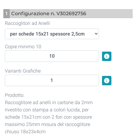
1
Configurazione n. V302692756
Raccoglitori ad Anelli
Copie minimo 10
info
Varianti Grafiche
info
Prodotto:
Raccoglitore ad anelli in cartone da 2mm
rivestito con stampa a colori lucida, per
schede 15x21cm con 2 fori con spessore
massimo 25mm misura del raccoglitore
chiuso 18x23x4cm