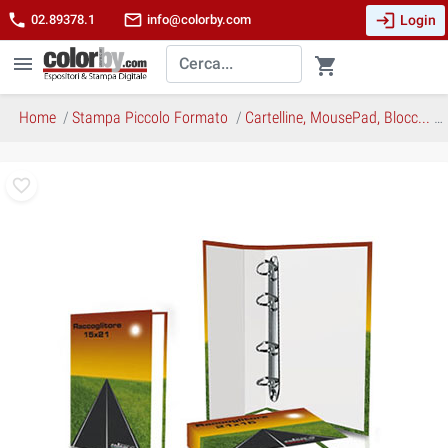
login
phone
mail_outline
Login
02.89378.1
info@colorby.com
menu
shopping_cart
Home
Stampa Piccolo Formato
Cartelline, MousePad, Blocc...