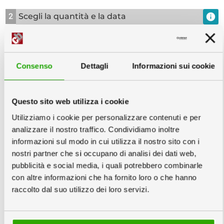
2
Scegli la quantità e la data
info
Copie minimo 10
Consenso
Dettagli
Informazioni sui cookie
Venerdì
Martedì
Giovedì
Questo sito web utilizza i cookie
04
08
10
Utilizziamo i cookie per personalizzare contenuti e per
Settembre
Settembre
Settembre
analizzare il nostro traffico. Condividiamo inoltre
133,20
118,90
113,00
€
€
€
informazioni sul modo in cui utilizza il nostro sito con i
13,32
€/cad
11,89
€/cad
11,30
€/cad
nostri partner che si occupano di analisi dei dati web,
pubblicità e social media, i quali potrebbero combinarle
info
Prezzi IVA e trasporto escluso
con altre informazioni che ha fornito loro o che hanno
raccolto dal suo utilizzo dei loro servizi.
3
Scarica Template e Schede Tecniche
TEMPLATE
PDF PREVIEW