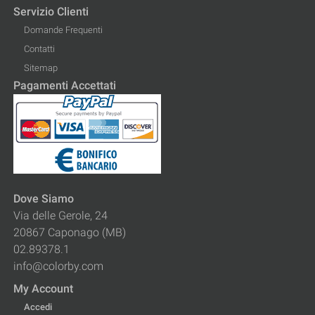
Servizio Clienti
Domande Frequenti
Contatti
Sitemap
Pagamenti Accettati
Dove Siamo
Via delle Gerole, 24
20867 Caponago (MB)
02.89378.1
info@colorby.com
My Account
Accedi