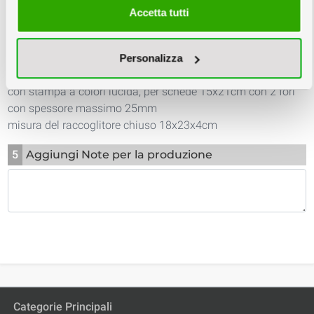
Accetta tutti
4
Riepilogo
Raccoglitori ad Anelli per schede 15x21 spessore 2,5cm
Personalizza
Prodotto: Raccoglitore ad anelli in cartone da 2mm rivestito
con stampa a colori lucida, per schede 15x21cm con 2 fori
con spessore massimo 25mm
misura del raccoglitore chiuso 18x23x4cm
5
Aggiungi Note per la produzione
Categorie Principali