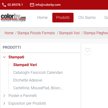
phone
mail_outline
02.89378.1
info@colorby.com
Home
Prodotti
Chi Siamo
Ga
Home
Stampa Piccolo Formato
Stampati Vari
Stampa Pieghev
PRODOTTI
Stampati
Stampati Vari
Cataloghi Fascicoli Calendari
Etichette Adesive
Cartelline, MousePad, Blocc...
Poster e Pannelli
Espositori per Prodotti