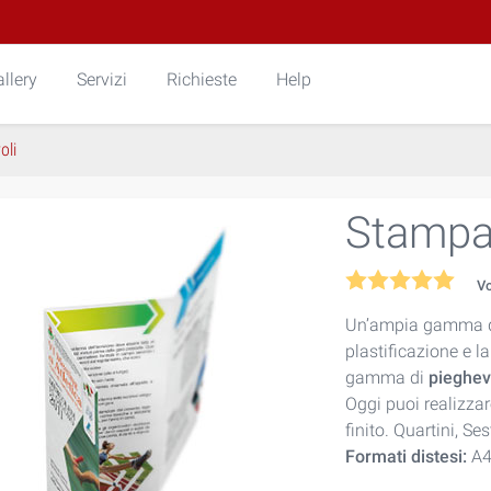
llery
Servizi
Richieste
Help
oli
Stampa
V
Un’ampia gamma di 
plastificazione e l
gamma di
pieghev
Oggi puoi realizza
finito. Quartini, Se
Formati distesi:
A4