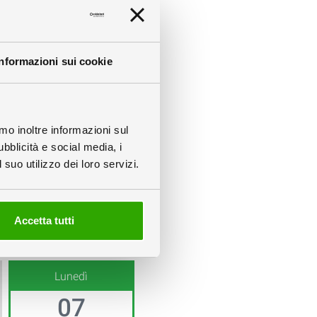
info
Informazioni sui cookie
amo inoltre informazioni sul
ubblicità e social media, i
3 Pieghe (Ottavo)
suo utilizzo dei loro servizi.
info
Accetta tutti
info
Lunedì
07