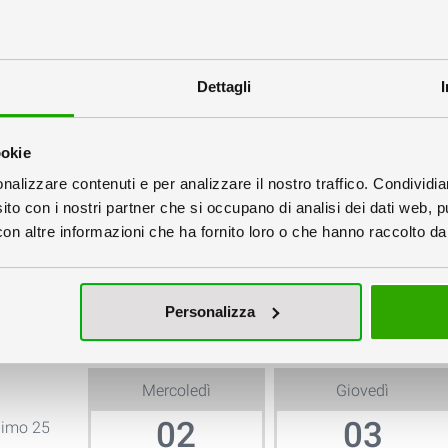
 piega:
Dettagli
ookie
nalizzare contenuti e per analizzare il nostro traffico. Condividi
sito con i nostri partner che si occupano di analisi dei dati web, p
Quartino)
2 Pieghe (Sestino)
2 Pieghe a Z
n altre informazioni che ha fornito loro o che hanno raccolto dal 
File:
Personalizza
la quantità e la data
Mercoledì
Giovedì
02
03
nimo 25