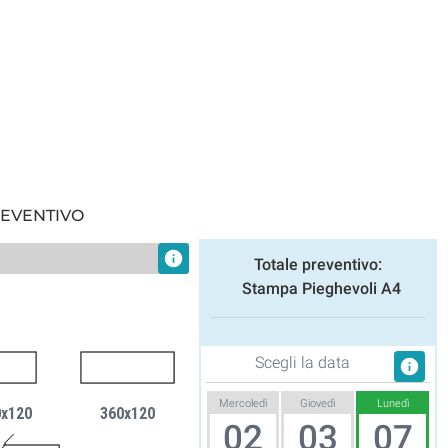
REVENTIVO
info
Totale preventivo:
Stampa Pieghevoli A4
Scegli la data
info
Mercoledì
Giovedì
Lunedì
0x120
360x120
02
03
07