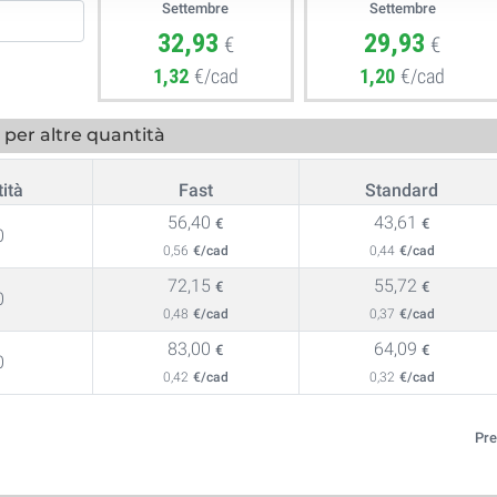
Settembre
Settembre
32,93
29,93
€
€
1,32
€/cad
1,20
€/cad
per altre quantità
ità
Fast
Standard
56,40
43,61
€
€
0
0,56
€/cad
0,44
€/cad
72,15
55,72
€
€
0
0,48
€/cad
0,37
€/cad
83,00
64,09
€
€
0
0,42
€/cad
0,32
€/cad
Pre