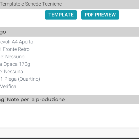
 Template e Schede Tecniche
TEMPLATE
PDF PREVIEW
ogo
evoli A4 Aperto
i Fronte Retro
le: Nessuno
ta Opaca 170g
ne: Nessuna
 1 Piega (Quartino)
Verifica
gi Note per la produzione