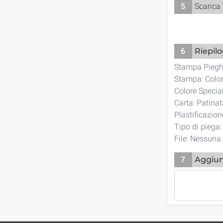
5
Scarica
6
Riepil
Stampa Piegh
Stampa: Color
Colore Specia
Carta: Patina
Plastificazio
Tipo di piega:
File: Nessuna 
7
Aggiun