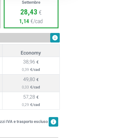
Settembre
28,43
€
1,14
€/cad
info
Economy
38,96
€
0,39
€/cad
49,80
€
0,33
€/cad
57,28
€
0,29
€/cad
info
zzi IVA e trasporto escluso