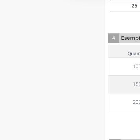
4
Esempi 
Quant
10
15
20