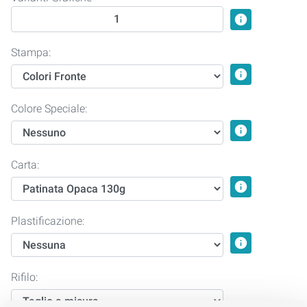
info
Stampa:
info
Colore Speciale:
info
Carta:
info
Plastificazione:
info
Rifilo: