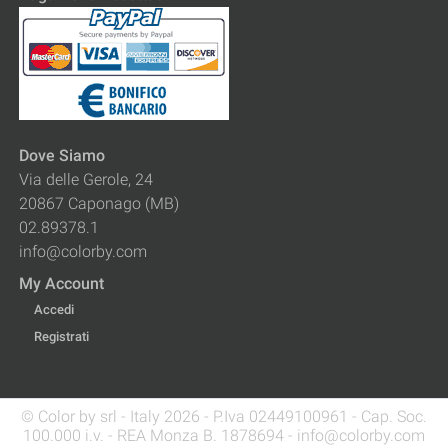
Dove Siamo
Via delle Gerole, 24
20867 Caponago (MB)
02.89378.1
info@colorby.com
My Account
Accedi
Registrati
© Color by srl - Italy 2026 - P.Iva 02449100961 - Cap. Soc.
100.000 i.v. - REA Monza B. 1878694 - info@colorby.com