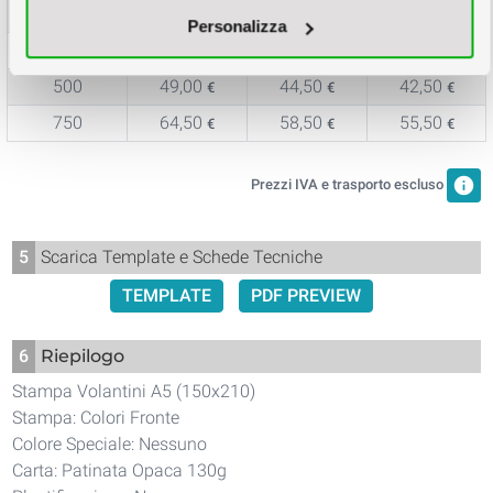
Quantità
Fast
Standard
Economy
Personalizza
250
34,75
31,50
30,00
€
€
€
500
49,00
44,50
42,50
€
€
€
750
64,50
58,50
55,50
€
€
€
info
Prezzi IVA e trasporto escluso
5
Scarica Template e Schede Tecniche
TEMPLATE
PDF PREVIEW
6
Riepilogo
Stampa Volantini A5 (150x210)
Stampa: Colori Fronte
Colore Speciale: Nessuno
Carta: Patinata Opaca 130g