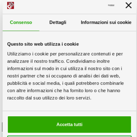
File:
info
Consenso
Dettagli
Informazioni sui cookie
3
Scegli la quantità e la data
info
Questo sito web utilizza i cookie
Copie minimo 200
Utilizziamo i cookie per personalizzare contenuti e per
analizzare il nostro traffico. Condividiamo inoltre
informazioni sul modo in cui utilizza il nostro sito con i
nostri partner che si occupano di analisi dei dati web,
Mercoledì
Giovedì
Lunedì
pubblicità e social media, i quali potrebbero combinarle
con altre informazioni che ha fornito loro o che hanno
02
03
07
raccolto dal suo utilizzo dei loro servizi.
Settembre
Settembre
Settembre
31,40
28,60
27,20
€
€
€
Accetta tutti
4
Esempi per altre quantità
info