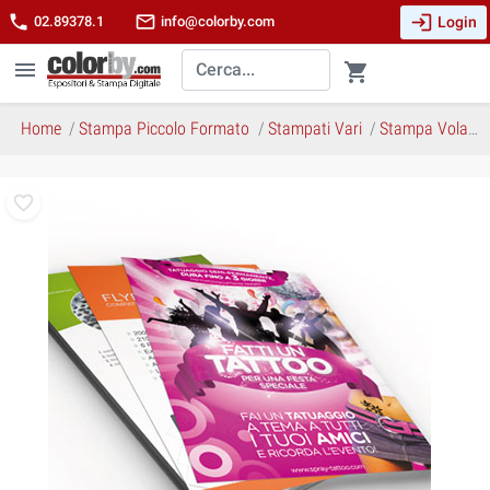
login
phone
mail_outline
Login
02.89378.1
info@colorby.com
menu
shopping_cart
Home
Stampa Piccolo Formato
Stampati Vari
Stampa Volantini