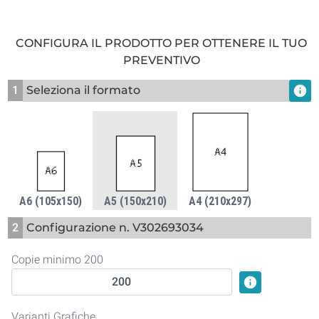
CONFIGURA IL PRODOTTO PER OTTENERE IL TUO
PREVENTIVO
1
Seleziona il formato
info
A6 (105x150)
A5 (150x210)
A4 (210x297)
2
Configurazione n. V302693034
Copie minimo 200
info
Varianti Grafiche