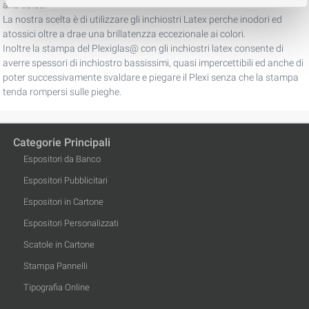
aria calda.
La nostra scelta è di utilizzare gli inchiostri Latex perche inodori ed
atossici oltre a drae una brillatenzza eccezionale ai colori.
Inoltre la stampa del Plexiglas@ con gli inchiostri latex consente di
averre spessori di inchiostro bassissimi, quasi impercettibili ed anche di
poter successivamente svaldare e piegare il Plexi senza che la stampa
tenda rompersi sulle pieghe.
Categorie Principali
Espositori da Banco
Espositori Pubblicitari
Espositori in Cartone
Espositori Personalizzati
Scatole in Cartone
Stampa Pannelli
Tipografia Online