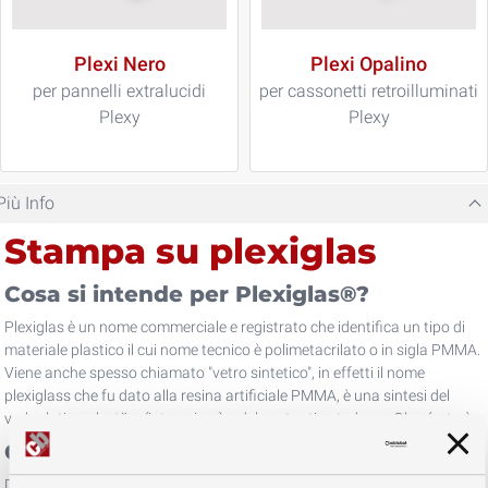
Plexi Nero
Plexi Opalino
per pannelli extralucidi
per cassonetti retroilluminati
Plexy
Plexy
Più Info
Stampa su plexiglas
Cosa si intende per Plexiglas®?
Plexiglas è un nome commerciale e registrato che identifica un tipo di
materiale plastico il cui nome tecnico è polimetacrilato o in sigla PMMA.
Viene anche spesso chiamato "vetro sintetico", in effetti il nome
plexiglass che fu dato alla resina artificiale PMMA, è una sintesi del
verbo latino plectĕre (intrecciare) e del sostantivo tedesco Glas (vetro)
Quali sono le sue caratteristiche ?
DI norma il PMMA o Plexiglas® è molto trasparente ed ha anche