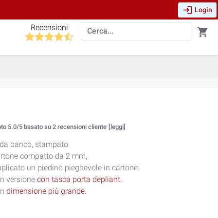
login
Login
Recensioni
shopping_cart
oto
5.0
/5 basato su
2
recensioni cliente
[leggi]
da banco, stampato
artone compatto da 2 mm,
pplicato un piedino pieghevole in cartone.
in versione
con tasca porta depliant.
in
dimensione più grande.