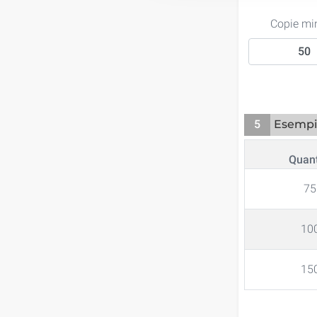
Copie mi
5
Esempi 
Quant
75
10
15