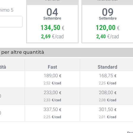
04
09
nimo 5
Settembre
Settembre
134,50
120,00
€
€
2,69
€/cad
2,40
€/cad
per altre quantità
ità
Fast
Standard
189,00
168,75
€
€
2,52
€/cad
2,25
€/cad
233,00
208,00
€
€
0
2,33
€/cad
2,08
€/cad
337,50
301,50
€
€
0
2,25
€/cad
2,01
€/cad
Pre