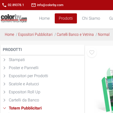
phone
mail_outline
02.89378.1
info@colorby.com
Home
Prodotti
Chi Siamo
Ga
Home
Espositori Pubblicitari
Cartelli Banco e Vetrina
Normal
PRODOTTI
Stampati
Poster e Pannelli
Espositori per Prodotti
Scatole e Astucci
Espositori Roll Up
Cartelli da Banco
Totem Pubblicitari