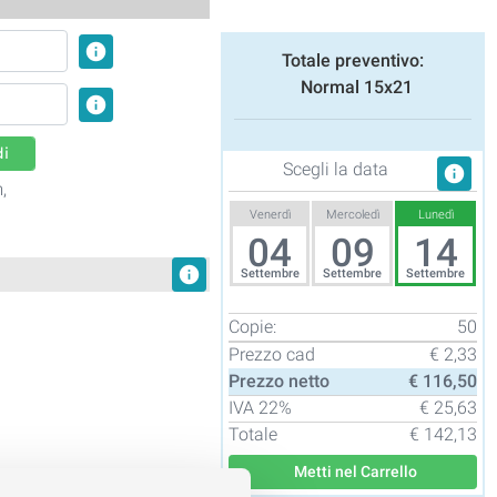
info
Totale preventivo:
Normal 15x21
info
di
Scegli la data
info
,
Venerdì
Mercoledì
Lunedì
04
09
14
info
Settembre
Settembre
Settembre
Copie:
50
Prezzo cad
€ 2,33
Prezzo netto
€ 116,50
IVA
22%
€ 25,63
Totale
€ 142,13
Metti nel Carrello