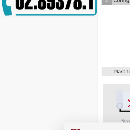
2
Config
Plastif
Nes