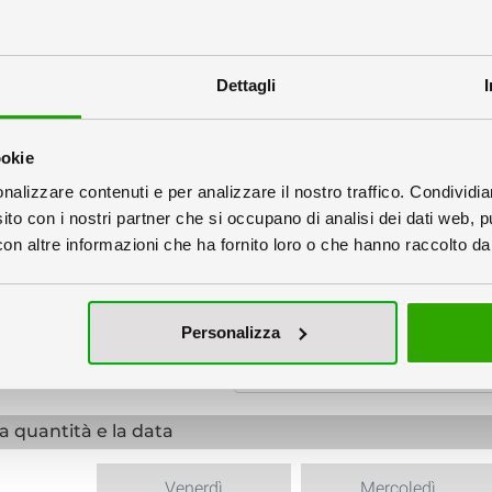
o:
Dettagli
ookie
nalizzare contenuti e per analizzare il nostro traffico. Condividi
sito con i nostri partner che si occupano di analisi dei dati web, p
singolarmente
Unico
n altre informazioni che ha fornito loro o che hanno raccolto dal 
alizzazione
Personalizza
Finiture:
la quantità e la data
Venerdì
Mercoledì