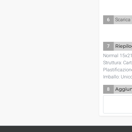
6
Scarica
7
Riepil
Normal 15x2
Struttura: Car
Plastificazio
Imballo: Unic
8
Aggiun