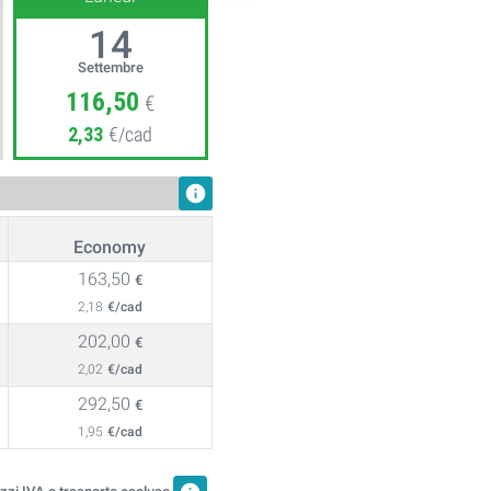
14
Settembre
116,50
€
2,33
€/cad
info
Economy
163,50
€
2,18
€/cad
202,00
€
2,02
€/cad
292,50
€
1,95
€/cad
zzi IVA e trasporto escluso