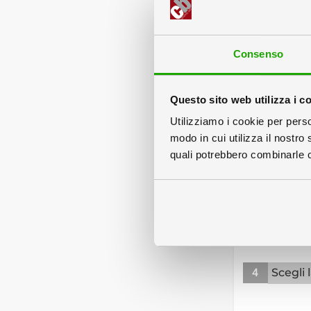
Imball
Consenso
Questo sito web utilizza i c
Utilizziamo i cookie per perso
modo in cui utilizza il nostro 
Inscatolati 
quali potrebbero combinarle co
3
Person
4
Scegli 