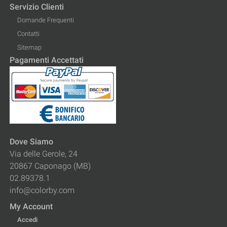
Servizio Clienti
Domande Frequenti
Contatti
Sitemap
Pagamenti Accettati
Dove Siamo
Via delle Gerole, 24
20867 Caponago (MB)
02.89378.1
info@colorby.com
My Account
Accedi