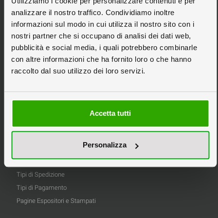
Utilizziamo i cookie per personalizzare contenuti e per
Espositori da Banco
analizzare il nostro traffico. Condividiamo inoltre
Espositori Pubblicitari
informazioni sul modo in cui utilizza il nostro sito con i
nostri partner che si occupano di analisi dei dati web,
Espositori in Cartone
pubblicità e social media, i quali potrebbero combinarle
Espositori Personalizzati
con altre informazioni che ha fornito loro o che hanno
Scatole in Cartone
raccolto dal suo utilizzo dei loro servizi.
Stampa Pannelli
Tipografia Online
Accetta tutti
Informazioni
Privacy
Personalizza
Informativa Cookie
Condizioni di Vendita
Tipi di Spedizione
Tipi di Pagamento
Pagine Espositori e Stampati